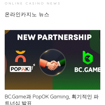
ONLINE CASINO NEWS
온라인카지노 뉴스
BC.Game과 PopOK Gaming, 획기적인 파
트너십 발표