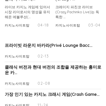
라이브 카지노 게임에 있어서
크레이지 파친코 라이브
시장 리더로서의 명성을 유지
(Crazy Pachinko Live)는 독
해온 에볼루션(…
특한 …
04-18
03-04
카지노사이트탑
카지노사이트탑
프라이빗 라운지 바카라(Privé Lounge Bacc…
02-13
카지노사이트탑
클래식 버전과 현대 버전의 조합을 제공하는 흥미로
운 카…
02-08
카지노사이트탑
가장 인기 있는 카지노 크래시 게임(Crash Game…
11-24
카지노사이트탑