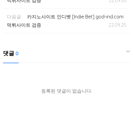
먹튀사이트 검증
22.09.26
다음글
카지노사이트 인디벳 [Indie Bet] god-ind.com
먹튀사이트 검증
22.09.25
댓글
0
등록된 댓글이 없습니다.