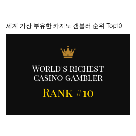
세계 가장 부유한 카지노 갬블러 순위 Top10
World's richest
casino gambler
Rank #10