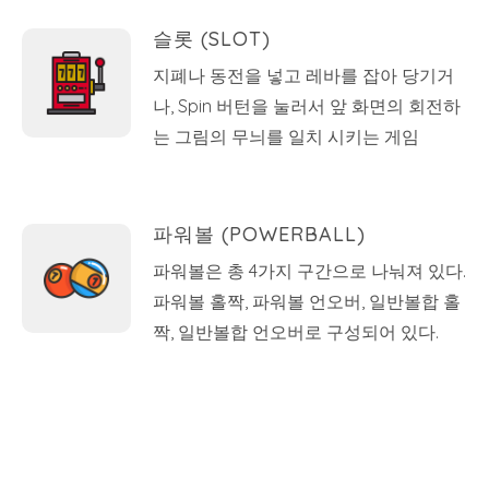
슬롯 (SLOT)
지폐나 동전을 넣고 레바를 잡아 당기거
나, Spin 버턴을 눌러서 앞 화면의 회전하
는 그림의 무늬를 일치 시키는 게임
파워볼 (POWERBALL)
파워볼은 총 4가지 구간으로 나눠져 있다.
파워볼 홀짝, 파워볼 언오버, 일반볼합 홀
짝, 일반볼합 언오버로 구성되어 있다.