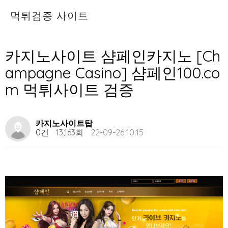
먹튀검증 사이트
카지노사이트 샴페인카지노 [Ch
ampagne Casino] 샴페인100.co
m 먹튀사이트 검증
카지노사이트탑
0건
13,163회
22-09-26 10:15