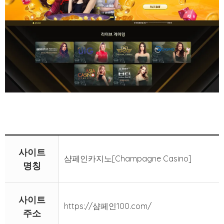
사이트
샴페인카지노[Champagne Casino]
명칭
사이트
https://샴페인100.com/
주소