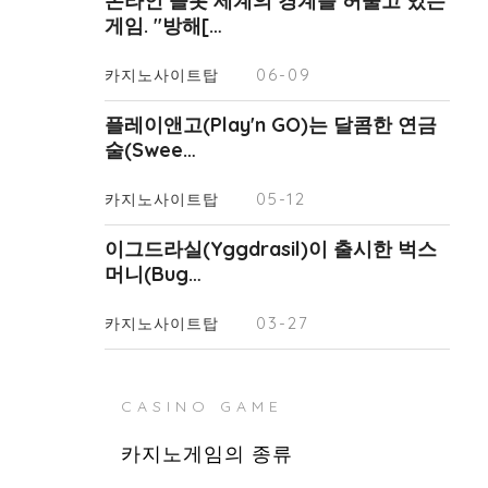
온라인 슬롯 세계의 경계를 허물고 있는
게임. "방해[…
06-09
카지노사이트탑
플레이앤고(Play'n GO)는 달콤한 연금
술(Swee…
05-12
카지노사이트탑
이그드라실(Yggdrasil)이 출시한 벅스
머니(Bug…
03-27
카지노사이트탑
CASINO GAME
카지노게임의 종류