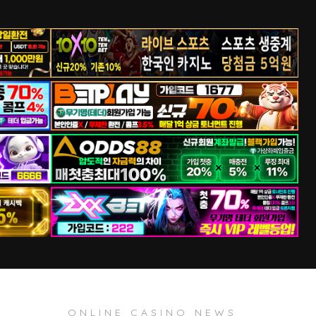
ONLINE CASINO NEWS