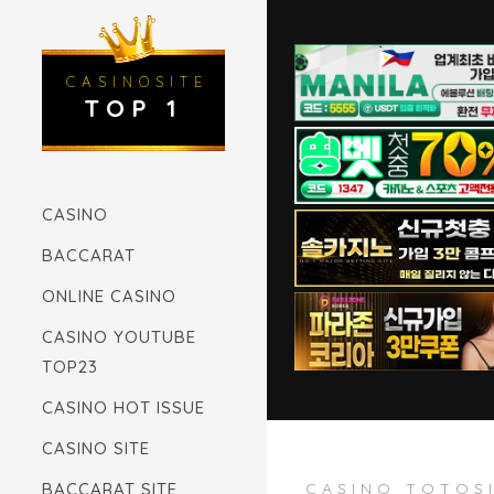
CASINOSITE
TOP 1
CASINO
BACCARAT
ONLINE CASINO
CASINO YOUTUBE
TOP23
CASINO HOT ISSUE
CASINO SITE
CASINO TOTOS
BACCARAT SITE