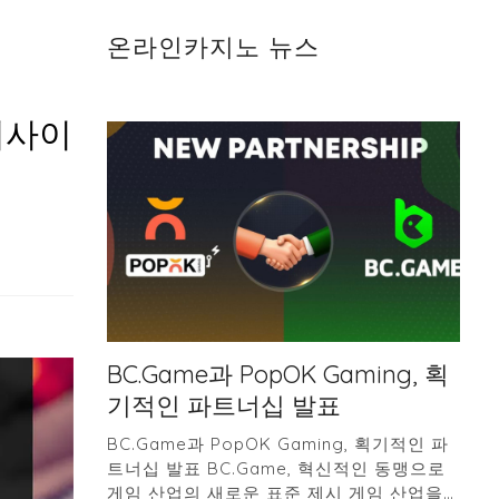
온라인카지노 뉴스
먹튀사이
BC.Game과 PopOK Gaming, 획
기적인 파트너십 발표
BC.Game과 PopOK Gaming, 획기적인 파
트너십 발표 BC.Game, 혁신적인 동맹으로
게임 산업의 새로운 표준 제시 게임 산업을