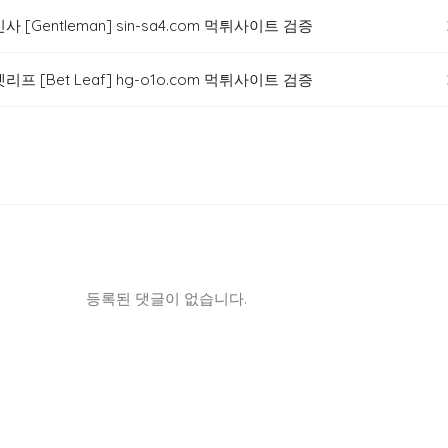
[Gentleman] sin-sa4.com 먹튀사이트 검증
 [Bet Leaf] hg-o1o.com 먹튀사이트 검증
등록된 댓글이 없습니다.