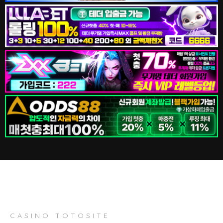
CASINO TOTOSITE