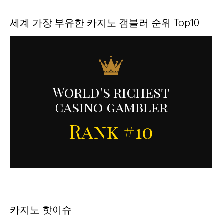
세계 가장 부유한 카지노 갬블러 순위 Top10
World's richest
casino gambler
Rank #10
카지노 핫이슈