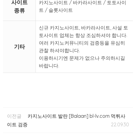
사이트
카지노사이트 / 바카라사이트 / 토토사이
종류
트 / 슬롯사이트
신규 카지노사이트, 바카라사이트, 사설 토
토사이트 업체는 항상 조심하셔야 합니다.
여러 카지노커뮤니티의 검증등을 유심히
기타
관찰 하셔야합니다.
이용하시기엔 문제가 없으나 주의하시길
바랍니다.
이전글
카지노사이트 발란 [Balaan] bl-lv.com 먹튀사
이트 검증
22.09.30