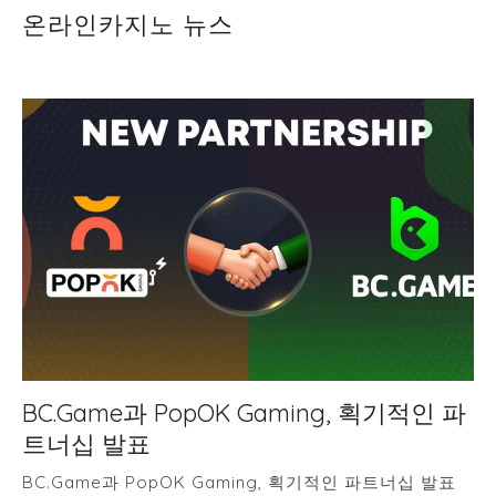
온라인카지노 뉴스
BC.Game과 PopOK Gaming, 획기적인 파
트너십 발표
BC.Game과 PopOK Gaming, 획기적인 파트너십 발표