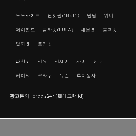
토토사이트
원벳원(1BET1)
원탑
위너
에이전트
룰라벳(LULA)
세븐벳
블랙벳
알파벳
토리벳
파친코
산요
산세이
사미
산쿄
헤이와
쿄라쿠
뉴긴
후지상사
광고문의 : probiz247 (텔레그램 id)