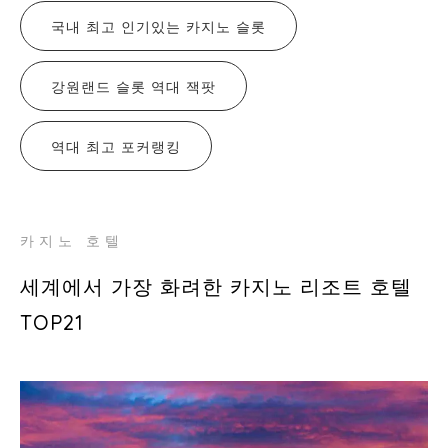
국내 최고 인기있는 카지노 슬롯
강원랜드 슬롯 역대 잭팟
역대 최고 포커랭킹
카지노 호텔
세계에서 가장 화려한 카지노 리조트 호텔
TOP21