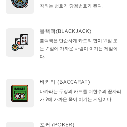
착되는 번호가 당첨번호가 된다.
블랙잭(BLACKJACK)
블랙잭은 단순하게 카드의 합이 21점 또
는 21점에 가까운 사람이 이기는 게임이
다.
바카라 (BACCARAT)
바카라는 두장의 카드를 더한수의 끝자리
가 9에 가까운 쪽이 이기는 게임이다.
포커 (POKER)