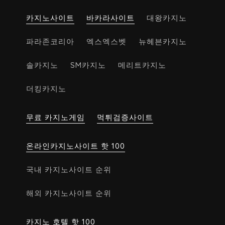
카지노사이트
바카라사이트
대왕카지노
파라존코리아
엑스엑스벳
뉴헤븐카지노
솔카지노
SM카지노
메리트카지노
더킹카지노
무료 카지노게임
먹튀검증사이트
온라인카지노사이트 핫 100
국내 카지노사이트 순위
해외 카지노사이트 순위
카지노 호텔 핫 100