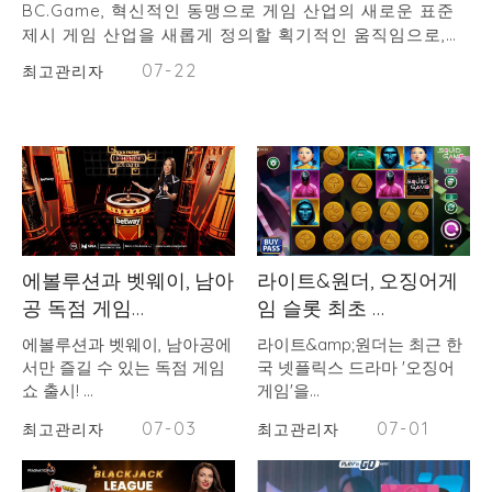
BC.Game, 혁신적인 동맹으로 게임 산업의 새로운 표준
제시 게임 산업을 새롭게 정의할 획기적인 움직임으로,
BC.Game과 PopOK Gaming이 혁신적인 파트너십을 발
07-22
최고관리자
표했습니다. 이 전략적 동맹은 두 브랜드의 강점을 결합하
여 향상된 게임 경험과 혁신적인 콘텐츠를 제공할 것을 약
속합니다. BC.Game과 PopOK Gaming의 혁신적인 협
력, 온라…
에볼루션과 벳웨이, 남아
라이트&원더, 오징어게
공 독점 게임…
임 슬롯 최초 …
에볼루션과 벳웨이, 남아공에
라이트&amp;원더는 최근 한
서만 즐길 수 있는 독점 게임
국 넷플릭스 드라마 '오징어
쇼 출시! …
게임'을…
07-03
07-01
최고관리자
최고관리자