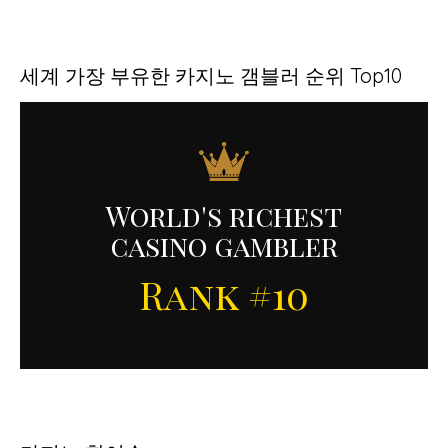
세계 가장 부유한 카지노 갬블러 순위 Top10
World's richest
casino gambler
Rank #10