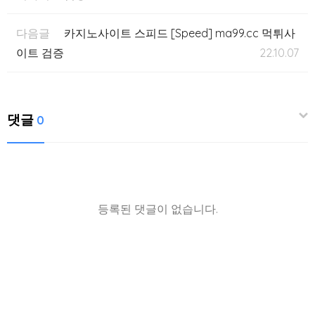
다음글
카지노사이트 스피드 [Speed] ma99.cc 먹튀사
이트 검증
22.10.07
댓글
0
등록된 댓글이 없습니다.