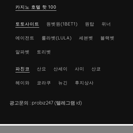
카지노 호텔 핫 100
토토사이트
원벳원(1BET1)
원탑
위너
에이전트
룰라벳(LULA)
세븐벳
블랙벳
알파벳
토리벳
파친코
산요
산세이
사미
산쿄
헤이와
쿄라쿠
뉴긴
후지상사
광고문의 : probiz247 (텔레그램 id)