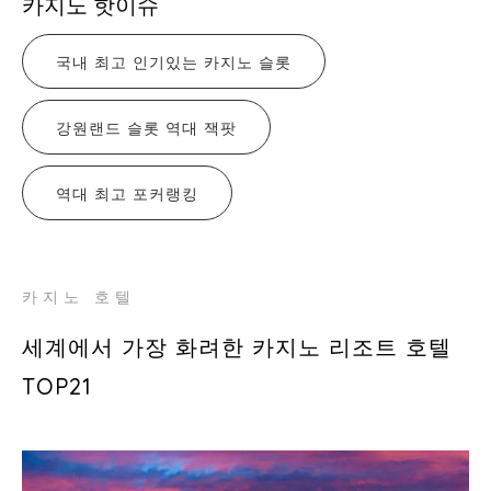
카지노 핫이슈
국내 최고 인기있는 카지노 슬롯
강원랜드 슬롯 역대 잭팟
역대 최고 포커랭킹
카지노 호텔
세계에서 가장 화려한 카지노 리조트 호텔
TOP21