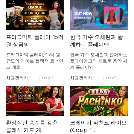
프라그마틱 플레이, 15억
한국 가수 오세린과 함
원 상금의…
께하는 플레이앤…
프라그마틱 플레이, 45억 원
한국 가수 오세린과 함께하는
규모의 라이브 블랙잭 토너먼
플레이앤고의 새로운 음악 세
트 개최 …
계 플레이앤…
06-27
06-25
최고관리자
최고관리자
환상적인 승수를 갖춘
크레이지 파친코 라이브
클래식 카드 게…
(Crazy P…