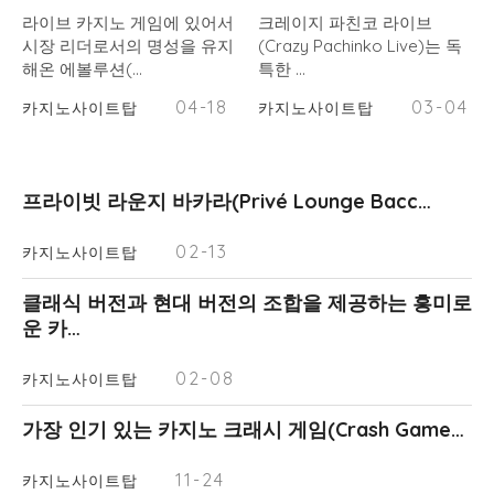
라이브 카지노 게임에 있어서
크레이지 파친코 라이브
시장 리더로서의 명성을 유지
(Crazy Pachinko Live)는 독
해온 에볼루션(…
특한 …
04-18
03-04
카지노사이트탑
카지노사이트탑
프라이빗 라운지 바카라(Privé Lounge Bacc…
02-13
카지노사이트탑
클래식 버전과 현대 버전의 조합을 제공하는 흥미로
운 카…
02-08
카지노사이트탑
가장 인기 있는 카지노 크래시 게임(Crash Game…
11-24
카지노사이트탑