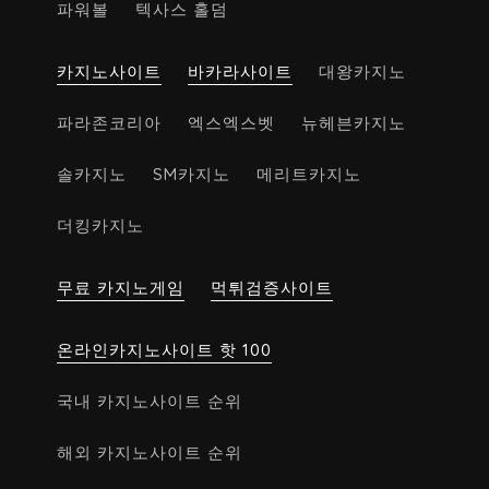
파워볼
텍사스 홀덤
카지노사이트
바카라사이트
대왕카지노
파라존코리아
엑스엑스벳
뉴헤븐카지노
솔카지노
SM카지노
메리트카지노
더킹카지노
무료 카지노게임
먹튀검증사이트
온라인카지노사이트 핫 100
국내 카지노사이트 순위
해외 카지노사이트 순위