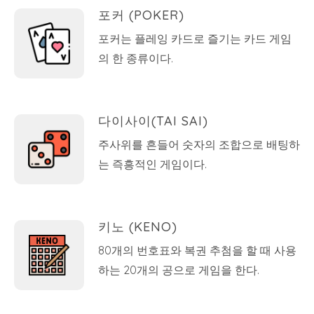
포커 (POKER)
포커는 플레잉 카드로 즐기는 카드 게임
의 한 종류이다.
다이사이(TAI SAI)
주사위를 흔들어 숫자의 조합으로 배팅하
는 즉흥적인 게임이다.
키노 (KENO)
80개의 번호표와 복권 추첨을 할 때 사용
하는 20개의 공으로 게임을 한다.