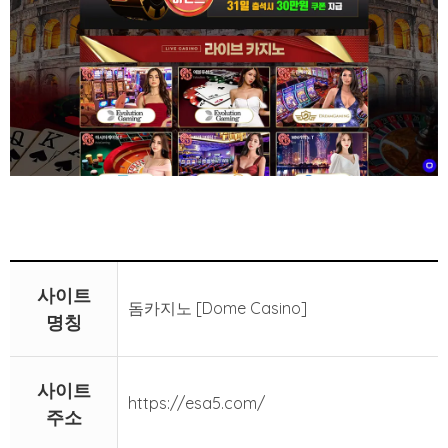
사이트
돔카지노 [Dome Casino]
명칭
사이트
https://esa5.com/
주소