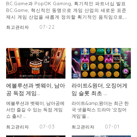
BC.Game과 PopOK Gaming, 획기적인 파트너십 발표
BC.Game, 혁신적인 동맹으로 게임 산업의 새로운 표준
제시 게임 산업을 새롭게 정의할 획기적인 움직임으로,
BC.Game과 PopOK Gaming이 혁신적인 파트너십을 발
07-22
최고관리자
표했습니다. 이 전략적 동맹은 두 브랜드의 강점을 결합하
여 향상된 게임 경험과 혁신적인 콘텐츠를 제공할 것을 약
속합니다. BC.Game과 PopOK Gaming의 혁신적인 협
력, 온라…
에볼루션과 벳웨이, 남아
라이트&원더, 오징어게
공 독점 게임…
임 슬롯 최초 …
에볼루션과 벳웨이, 남아공에
라이트&amp;원더는 최근 한
서만 즐길 수 있는 독점 게임
국 넷플릭스 드라마 '오징어
쇼 출시! …
게임'을…
07-03
07-01
최고관리자
최고관리자