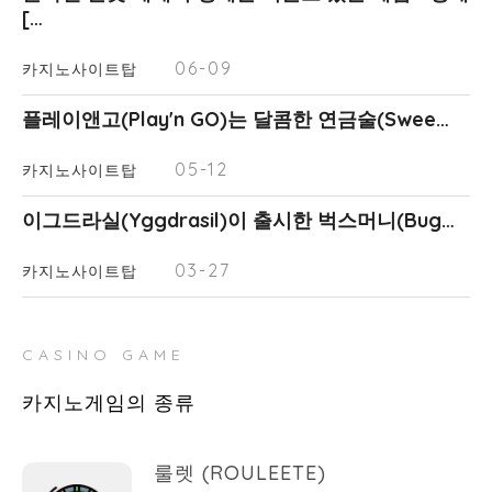
[…
06-09
카지노사이트탑
플레이앤고(Play'n GO)는 달콤한 연금술(Swee…
05-12
카지노사이트탑
이그드라실(Yggdrasil)이 출시한 벅스머니(Bug…
03-27
카지노사이트탑
CASINO GAME
카지노게임의 종류
룰렛 (ROULEETE)