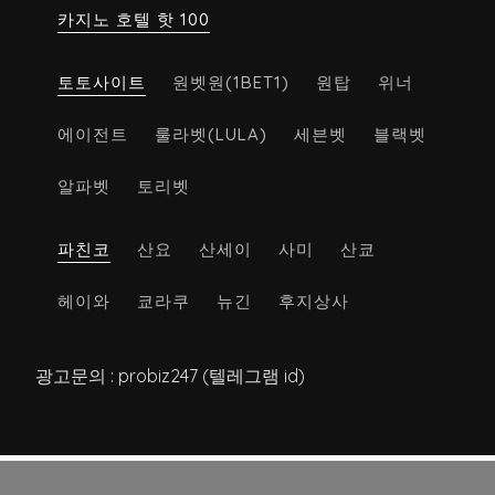
카지노 호텔 핫 100
토토사이트
원벳원(1BET1)
원탑
위너
에이전트
룰라벳(LULA)
세븐벳
블랙벳
알파벳
토리벳
파친코
산요
산세이
사미
산쿄
헤이와
쿄라쿠
뉴긴
후지상사
광고문의 : probiz247 (텔레그램 id)