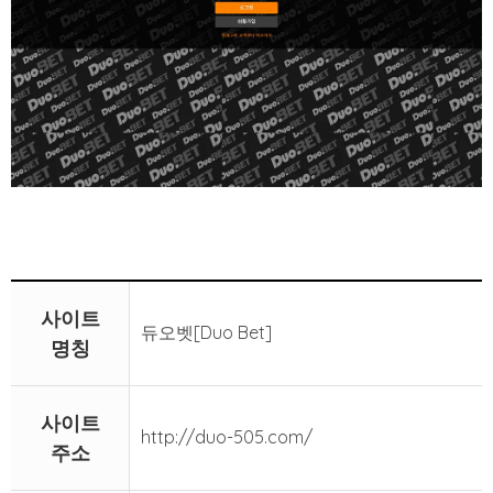
사이트
듀오벳[Duo Bet]
명칭
사이트
http://duo-505.com/
주소