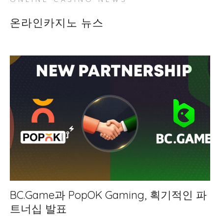
온라인카지노 뉴스
BC.Game과 PopOK Gaming, 획기적인 파
트너십 발표