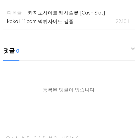
다음글
카지노사이트 캐시슬롯 [Cash Slot]
kaka1111.com 먹튀사이트 검증
22.10.11
댓글
0
등록된 댓글이 없습니다.
ONLINE CASINO NEWS