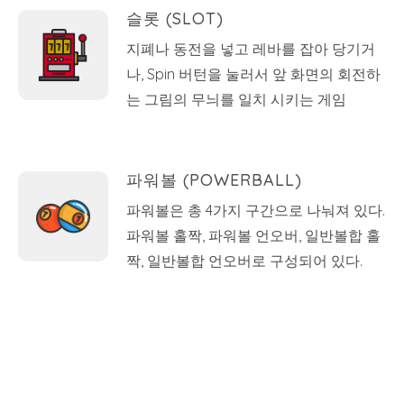
슬롯 (SLOT)
지폐나 동전을 넣고 레바를 잡아 당기거
나, Spin 버턴을 눌러서 앞 화면의 회전하
는 그림의 무늬를 일치 시키는 게임
파워볼 (POWERBALL)
파워볼은 총 4가지 구간으로 나눠져 있다.
파워볼 홀짝, 파워볼 언오버, 일반볼합 홀
짝, 일반볼합 언오버로 구성되어 있다.