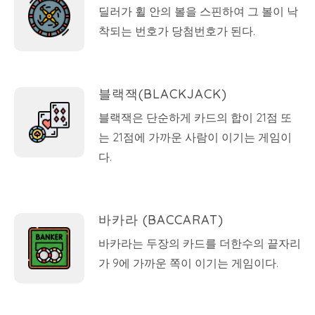
딜러가 휠 안의 볼을 스핀하여 그 볼이 낙
착되는 번호가 당첨번호가 된다.
블랙잭(BLACKJACK)
블랙잭은 단순하게 카드의 합이 21점 또
는 21점에 가까운 사람이 이기는 게임이
다.
바카라 (BACCARAT)
바카라는 두장의 카드를 더한수의 끝자리
가 9에 가까운 쪽이 이기는 게임이다.