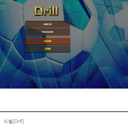
드릴[Drill]