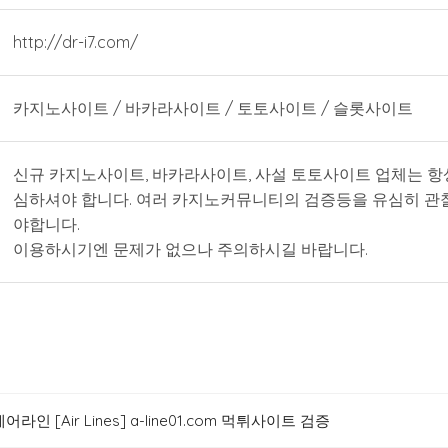
http://dr-i7.com/
카지노사이트 / 바카라사이트 / 토토사이트 / 슬롯사이트
신규 카지노사이트, 바카라사이트, 사설 토토사이트 업체는 항
심하셔야 합니다. 여러 카지노커뮤니티의 검증등을 유심히 관
야합니다.
이용하시기엔 문제가 없으나 주의하시길 바랍니다.
인 [Air Lines] a-line01.com 먹튀사이트 검증