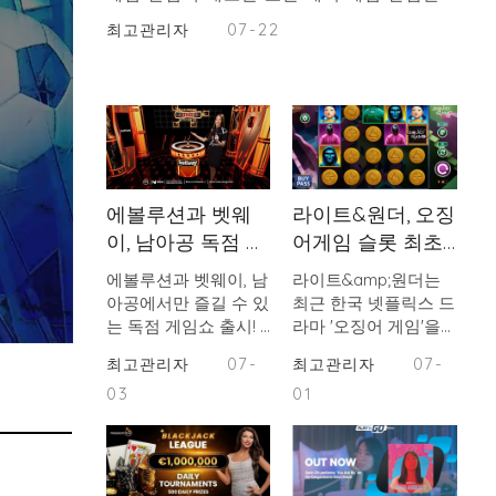
새롭게 정의할 획기적인 움직임으로,
07-22
최고관리자
BC.Game과 PopOK Gaming이 혁신적인
파트너십을 발표했습니다. 이 전략적 동맹은
두 브랜드의 강점을 결합하여 향상된 게임
경험과 혁신적인 콘텐츠를 제공할 것을 약속
합니다. BC.Game과 PopOK Gaming의 혁
신적인 협력, 온라…
에볼루션과 벳웨
라이트&원더, 오징
이, 남아공 독점 게
어게임 슬롯 최초
임…
…
에볼루션과 벳웨이, 남
라이트&amp;원더는
아공에서만 즐길 수 있
최근 한국 넷플릭스 드
는 독점 게임쇼 출시! …
라마 '오징어 게임'을…
07-
07-
최고관리자
최고관리자
03
01