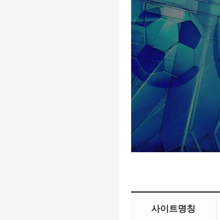
사이트명칭