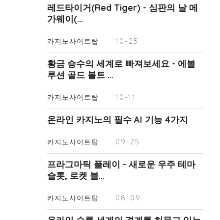
레드타이거(Red Tiger) - 심판의 날 메
가웨이(…
10-25
카지노사이트탑
황금 승수의 세계로 빠져보세요 - 에볼
루션 골드 볼트 …
10-11
카지노사이트탑
온라인 카지노의 필수 AI 기능 4가지
09-25
카지노사이트탑
프라그마틱 플레이 - 새로운 우주 테마
슬롯, 로켓 블…
08-09
카지노사이트탑