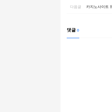
다음글
카지노사이트 듀오벳
댓글
0