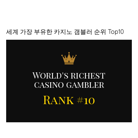
세계 가장 부유한 카지노 갬블러 순위 Top10
World's richest
casino gambler
Rank #10