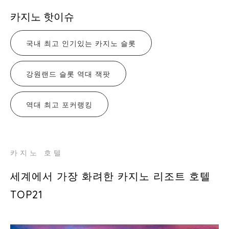
카지노 핫이슈
국내 최고 인기있는 카지노 슬롯
강원랜드 슬롯 역대 잭팟
역대 최고 포커랭킹
카지노 호텔
세계에서 가장 화려한 카지노 리조트 호텔
TOP21