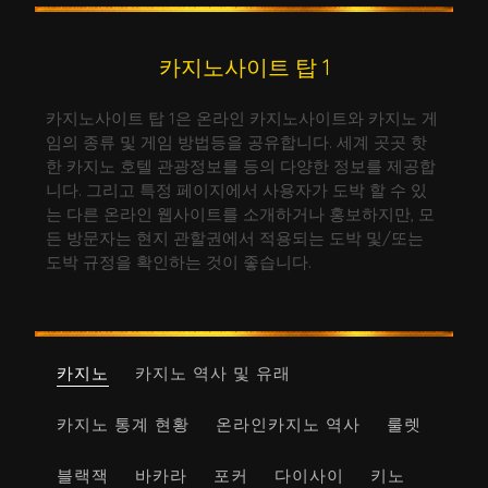
카지노사이트 탑 1
카지노사이트 탑 1은 온라인 카지노사이트와 카지노 게
임의 종류 및 게임 방법등을 공유합니다. 세계 곳곳 핫
한 카지노 호텔 관광정보를 등의 다양한 정보를 제공합
니다. 그리고 특정 페이지에서 사용자가 도박 할 수 있
는 다른 온라인 웹사이트를 소개하거나 홍보하지만, 모
든 방문자는 현지 관할권에서 적용되는 도박 및/또는
도박 규정을 확인하는 것이 좋습니다.
카지노
카지노 역사 및 유래
카지노 통계 현황
온라인카지노 역사
룰렛
블랙잭
바카라
포커
다이사이
키노