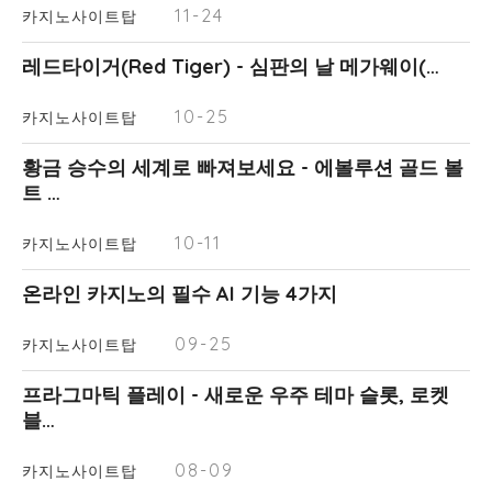
11-24
카지노사이트탑
레드타이거(Red Tiger) - 심판의 날 메가웨이(…
10-25
카지노사이트탑
황금 승수의 세계로 빠져보세요 - 에볼루션 골드 볼
트 …
10-11
카지노사이트탑
온라인 카지노의 필수 AI 기능 4가지
09-25
카지노사이트탑
프라그마틱 플레이 - 새로운 우주 테마 슬롯, 로켓
블…
08-09
카지노사이트탑