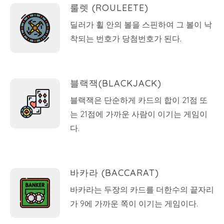
룰렛 (ROULEETE)
딜러가 휠 안의 볼을 스핀하여 그 볼이 낙
착되는 번호가 당첨번호가 된다.
블랙잭(BLACKJACK)
블랙잭은 단순하게 카드의 합이 21점 또
는 21점에 가까운 사람이 이기는 게임이
다.
바카라 (BACCARAT)
바카라는 두장의 카드를 더한수의 끝자리
가 9에 가까운 쪽이 이기는 게임이다.