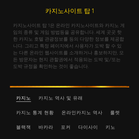
카지노사이트 탑 1
카지노사이트 탑 1은 온라인 카지노사이트와 카지노 게
임의 종류 및 게임 방법등을 공유합니다. 세계 곳곳 핫
한 카지노 호텔 관광정보를 등의 다양한 정보를 제공합
니다. 그리고 특정 페이지에서 사용자가 도박 할 수 있
는 다른 온라인 웹사이트를 소개하거나 홍보하지만, 모
든 방문자는 현지 관할권에서 적용되는 도박 및/또는
도박 규정을 확인하는 것이 좋습니다.
카지노
카지노 역사 및 유래
카지노 통계 현황
온라인카지노 역사
룰렛
블랙잭
바카라
포커
다이사이
키노