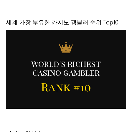
세계 가장 부유한 카지노 갬블러 순위 Top10
World's richest
casino gambler
Rank #10