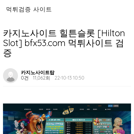
먹튀검증 사이트
카지노사이트 힐튼슬롯 [Hilton
Slot] bfx53.com 먹튀사이트 검
증
카지노사이트탑
0건
11,062회
22-10-13 10:50