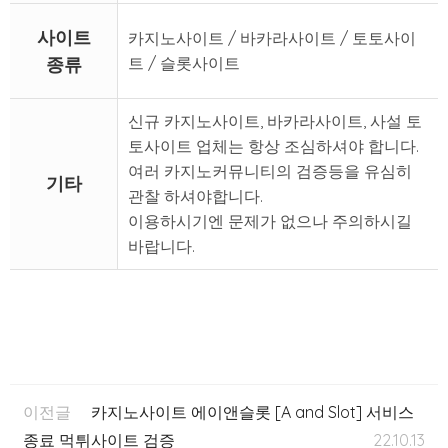
사이트
카지노사이트 / 바카라사이트 / 토토사이
종류
트 / 슬롯사이트
신규 카지노사이트, 바카라사이트, 사설 토
토사이트 업체는 항상 조심하셔야 합니다.
여러 카지노커뮤니티의 검증등을 유심히
기타
관찰 하셔야합니다.
이용하시기엔 문제가 없으나 주의하시길
바랍니다.
이전글
카지노사이트 에이앤슬롯 [A and Slot] 서비스
종료 먹튀사이트 검증
22.10.13