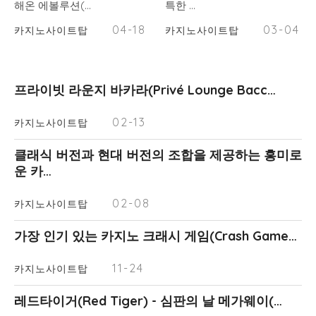
해온 에볼루션(…
특한 …
04-18
03-04
카지노사이트탑
카지노사이트탑
프라이빗 라운지 바카라(Privé Lounge Bacc…
02-13
카지노사이트탑
클래식 버전과 현대 버전의 조합을 제공하는 흥미로
운 카…
02-08
카지노사이트탑
가장 인기 있는 카지노 크래시 게임(Crash Game…
11-24
카지노사이트탑
레드타이거(Red Tiger) - 심판의 날 메가웨이(…