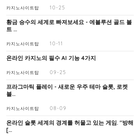
10-25
카지노사이트탑
황금 승수의 세계로 빠져보세요 - 에볼루션 골드 볼
트 …
10-11
카지노사이트탑
온라인 카지노의 필수 AI 기능 4가지
09-25
카지노사이트탑
프라그마틱 플레이 - 새로운 우주 테마 슬롯, 로켓
블…
08-09
카지노사이트탑
온라인 슬롯 세계의 경계를 허물고 있는 게임. "방해
[…