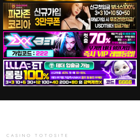
CASINO TOTOSITE