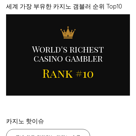
세계 가장 부유한 카지노 갬블러 순위 Top10
World's richest
casino gambler
Rank #10
카지노 핫이슈