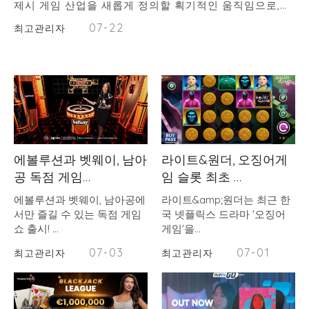
제시 게임 산업을 새롭게 정의할 획기적인 움직임으로,
BC.Game과 PopOK Gaming이 혁신적인 파트너십을 발
07-22
최고관리자
표했습니다. 이 전략적 동맹은 두 브랜드의 강점을 결합하
여 향상된 게임 경험과 혁신적인 콘텐츠를 제공할 것을 약
속합니다. BC.Game과 PopOK Gaming의 혁신적인 협
력, 온라…
에볼루션과 벳웨이, 남아
라이트&원더, 오징어게
공 독점 게임…
임 슬롯 최초 …
에볼루션과 벳웨이, 남아공에
라이트&amp;원더는 최근 한
서만 즐길 수 있는 독점 게임
국 넷플릭스 드라마 '오징어
쇼 출시! …
게임'을…
07-03
07-01
최고관리자
최고관리자