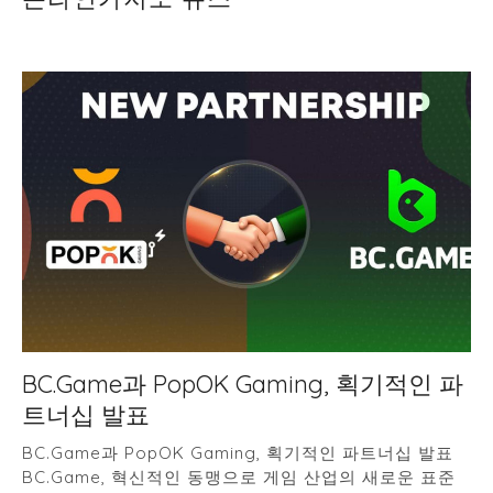
BC.Game과 PopOK Gaming, 획기적인 파
트너십 발표
BC.Game과 PopOK Gaming, 획기적인 파트너십 발표
BC.Game, 혁신적인 동맹으로 게임 산업의 새로운 표준