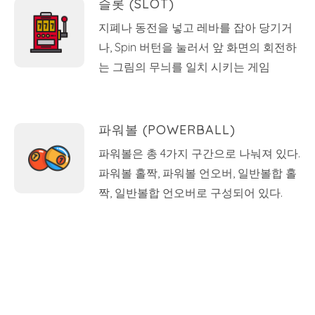
슬롯 (SLOT)
지폐나 동전을 넣고 레바를 잡아 당기거
나, Spin 버턴을 눌러서 앞 화면의 회전하
는 그림의 무늬를 일치 시키는 게임
파워볼 (POWERBALL)
파워볼은 총 4가지 구간으로 나눠져 있다.
파워볼 홀짝, 파워볼 언오버, 일반볼합 홀
짝, 일반볼합 언오버로 구성되어 있다.