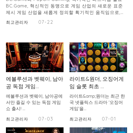
BC.Game, 혁신적인 동맹으로 게임 산업의 새로운 표준
제시 게임 산업을 새롭게 정의할 획기적인 움직임으로,
BC.Game과 PopOK Gaming이 혁신적인 파트너십을 발
07-22
최고관리자
표했습니다. 이 전략적 동맹은 두 브랜드의 강점을 결합하
여 향상된 게임 경험과 혁신적인 콘텐츠를 제공할 것을 약
속합니다. BC.Game과 PopOK Gaming의 혁신적인 협
력, 온라…
에볼루션과 벳웨이, 남아
라이트&원더, 오징어게
공 독점 게임…
임 슬롯 최초 …
에볼루션과 벳웨이, 남아공에
라이트&amp;원더는 최근 한
서만 즐길 수 있는 독점 게임
국 넷플릭스 드라마 '오징어
쇼 출시! …
게임'을…
07-03
07-01
최고관리자
최고관리자