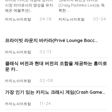
시장 리더로서의 명성을 유지
(Crazy Pachinko Live)는 독
해온 에볼루션(…
특한 …
04-18
03-04
카지노사이트탑
카지노사이트탑
프라이빗 라운지 바카라(Privé Lounge Bacc…
02-13
카지노사이트탑
클래식 버전과 현대 버전의 조합을 제공하는 흥미로
운 카…
02-08
카지노사이트탑
가장 인기 있는 카지노 크래시 게임(Crash Game…
11-24
카지노사이트탑