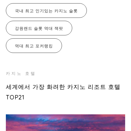
국내 최고 인기있는 카지노 슬롯
강원랜드 슬롯 역대 잭팟
역대 최고 포커랭킹
카지노 호텔
세계에서 가장 화려한 카지노 리조트 호텔
TOP21