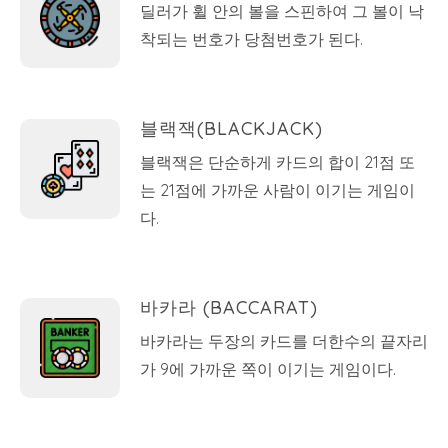
딜러가 휠 안의 볼을 스핀하여 그 볼이 낙
착되는 번호가 당첨번호가 된다.
블랙잭(BLACKJACK)
블랙잭은 단순하게 카드의 합이 21점 또
는 21점에 가까운 사람이 이기는 게임이
다.
바카라 (BACCARAT)
바카라는 두장의 카드를 더한수의 끝자리
가 9에 가까운 쪽이 이기는 게임이다.