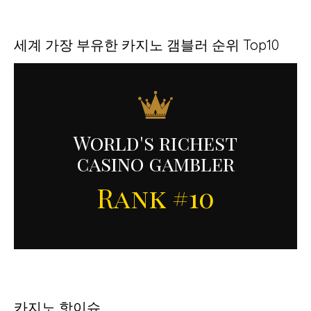
세계 가장 부유한 카지노 갬블러 순위 Top10
World's richest
casino gambler
Rank #10
카지노 핫이슈