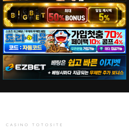
CASINO TOTOSITE