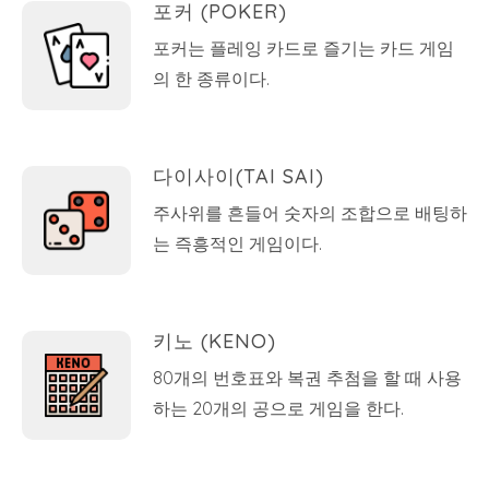
포커 (POKER)
포커는 플레잉 카드로 즐기는 카드 게임
의 한 종류이다.
다이사이(TAI SAI)
주사위를 흔들어 숫자의 조합으로 배팅하
는 즉흥적인 게임이다.
키노 (KENO)
80개의 번호표와 복권 추첨을 할 때 사용
하는 20개의 공으로 게임을 한다.