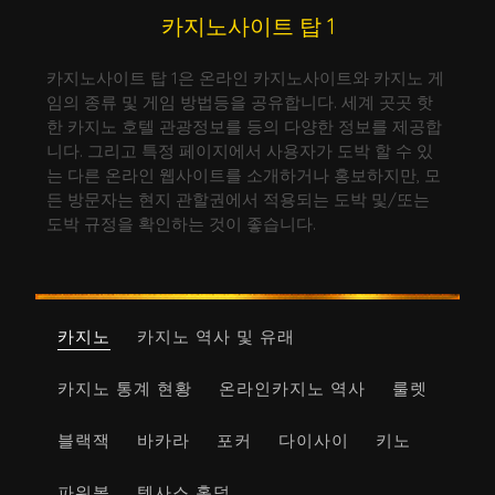
카지노사이트 탑 1
카지노사이트 탑 1은 온라인 카지노사이트와 카지노 게
임의 종류 및 게임 방법등을 공유합니다. 세계 곳곳 핫
한 카지노 호텔 관광정보를 등의 다양한 정보를 제공합
니다. 그리고 특정 페이지에서 사용자가 도박 할 수 있
는 다른 온라인 웹사이트를 소개하거나 홍보하지만, 모
든 방문자는 현지 관할권에서 적용되는 도박 및/또는
도박 규정을 확인하는 것이 좋습니다.
카지노
카지노 역사 및 유래
카지노 통계 현황
온라인카지노 역사
룰렛
블랙잭
바카라
포커
다이사이
키노
파워볼
텍사스 홀덤