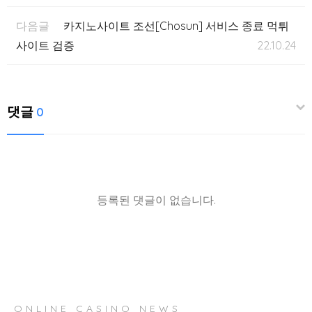
다음글
카지노사이트 조선[Chosun] 서비스 종료 먹튀
사이트 검증
22.10.24
댓글
0
등록된 댓글이 없습니다.
ONLINE CASINO NEWS