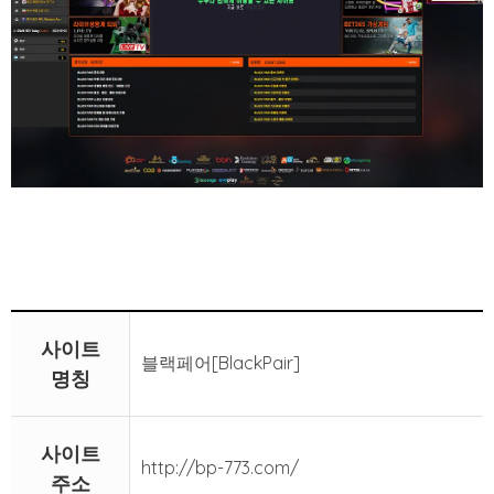
사이트
블랙페어[BlackPair]
명칭
사이트
http://bp-773.com/
주소