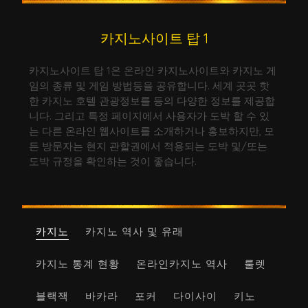
카지노사이트 탑 1
카지노사이트 탑 1은 온라인 카지노사이트와 카지노 게
임의 종류 및 게임 방법등을 공유합니다. 세계 곳곳 핫
한 카지노 호텔 관광정보를 등의 다양한 정보를 제공합
니다. 그리고 특정 페이지에서 사용자가 도박 할 수 있
는 다른 온라인 웹사이트를 소개하거나 홍보하지만, 모
든 방문자는 현지 관할권에서 적용되는 도박 및/또는
도박 규정을 확인하는 것이 좋습니다.
카지노
카지노 역사 및 유래
카지노 통계 현황
온라인카지노 역사
룰렛
블랙잭
바카라
포커
다이사이
키노