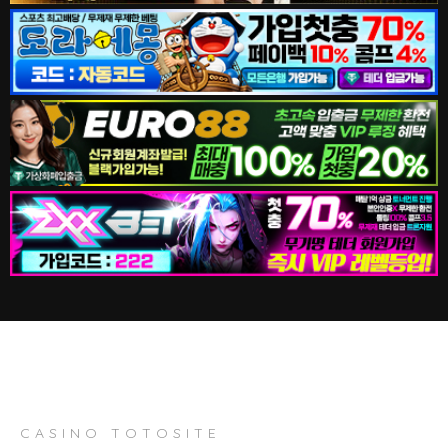
CASINO TOTOSITE