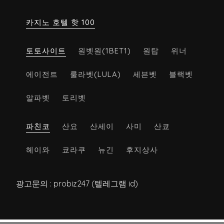
카지노 호텔 핫 100
토토사이트
원벳원(1BET1)
원탑
위너
에이전트
룰라벳(LULA)
세븐벳
블랙벳
알파벳
토리벳
파친코
산요
산세이
사미
산쿄
헤이와
쿄라쿠
뉴긴
후지상사
광고문의 : probiz247 (텔레그램 id)