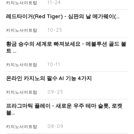
11-24
카지노사이트탑
레드타이거(Red Tiger) - 심판의 날 메가웨이(…
10-25
카지노사이트탑
황금 승수의 세계로 빠져보세요 - 에볼루션 골드 볼
트 …
10-11
카지노사이트탑
온라인 카지노의 필수 AI 기능 4가지
09-25
카지노사이트탑
프라그마틱 플레이 - 새로운 우주 테마 슬롯, 로켓
블…
08-09
카지노사이트탑