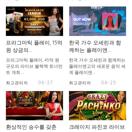
프라그마틱 플레이, 15억
한국 가수 오세린과 함
원 상금의…
께하는 플레이앤…
프라그마틱 플레이, 45억 원
한국 가수 오세린과 함께하는
규모의 라이브 블랙잭 토너먼
플레이앤고의 새로운 음악 세
트 개최 …
계 플레이앤…
06-27
06-25
최고관리자
최고관리자
환상적인 승수를 갖춘
크레이지 파친코 라이브