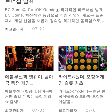
트너십 발표
BC.Game과 PopOK Gaming, 획기적인 파트너십 발표
BC.Game, 혁신적인 동맹으로 게임 산업의 새로운 표준
제시 게임 산업을 새롭게 정의할 획기적인 움직임으로,
BC.Game과 PopOK Gaming이 혁신적인 파트너십을 발
07-22
최고관리자
표했습니다. 이 전략적 동맹은 두 브랜드의 강점을 결합하
여 향상된 게임 경험과 혁신적인 콘텐츠를 제공할 것을 약
속합니다. BC.Game과 PopOK Gaming의 혁신적인 협
력, 온라…
에볼루션과 벳웨이, 남아
라이트&원더, 오징어게
공 독점 게임…
임 슬롯 최초 …
에볼루션과 벳웨이, 남아공에
라이트&amp;원더는 최근 한
서만 즐길 수 있는 독점 게임
국 넷플릭스 드라마 '오징어
쇼 출시! …
게임'을…
07-03
07-01
최고관리자
최고관리자