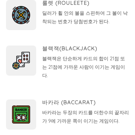
룰렛 (ROULEETE)
딜러가 휠 안의 볼을 스핀하여 그 볼이 낙
착되는 번호가 당첨번호가 된다.
블랙잭(BLACKJACK)
블랙잭은 단순하게 카드의 합이 21점 또
는 21점에 가까운 사람이 이기는 게임이
다.
바카라 (BACCARAT)
바카라는 두장의 카드를 더한수의 끝자리
가 9에 가까운 쪽이 이기는 게임이다.