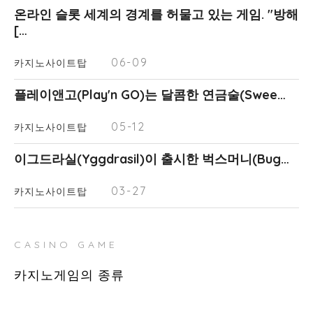
온라인 슬롯 세계의 경계를 허물고 있는 게임. "방해
[…
06-09
카지노사이트탑
플레이앤고(Play'n GO)는 달콤한 연금술(Swee…
05-12
카지노사이트탑
이그드라실(Yggdrasil)이 출시한 벅스머니(Bug…
03-27
카지노사이트탑
CASINO GAME
카지노게임의 종류