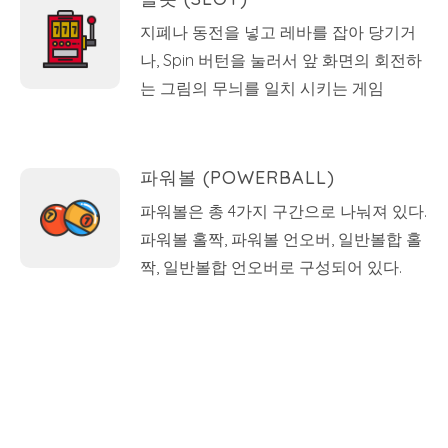
지폐나 동전을 넣고 레바를 잡아 당기거
나, Spin 버턴을 눌러서 앞 화면의 회전하
는 그림의 무늬를 일치 시키는 게임
파워볼 (POWERBALL)
파워볼은 총 4가지 구간으로 나눠져 있다.
파워볼 홀짝, 파워볼 언오버, 일반볼합 홀
짝, 일반볼합 언오버로 구성되어 있다.