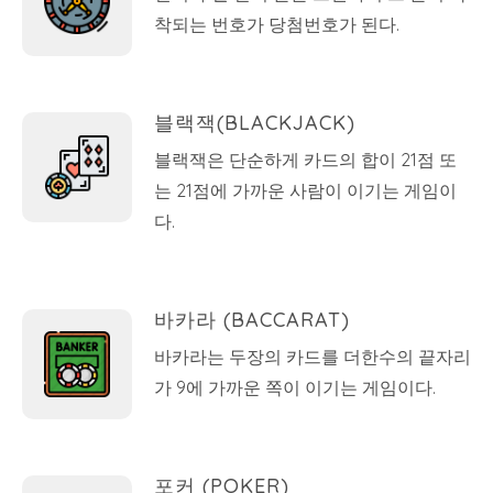
착되는 번호가 당첨번호가 된다.
블랙잭(BLACKJACK)
블랙잭은 단순하게 카드의 합이 21점 또
는 21점에 가까운 사람이 이기는 게임이
다.
바카라 (BACCARAT)
바카라는 두장의 카드를 더한수의 끝자리
가 9에 가까운 쪽이 이기는 게임이다.
포커 (POKER)