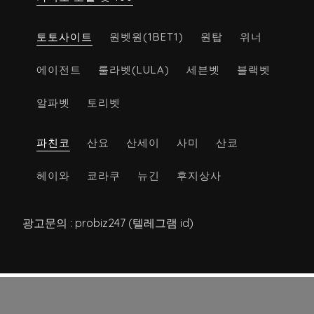
토토사이트
원벳원(1BET1)
원탑
위너
에이전트
룰라벳(LULA)
세븐벳
블랙벳
알파벳
토리벳
파친코
산요
산세이
사미
산쿄
헤이와
쿄라쿠
뉴긴
후지상사
광고문의 : probiz247 (텔레그램 id)