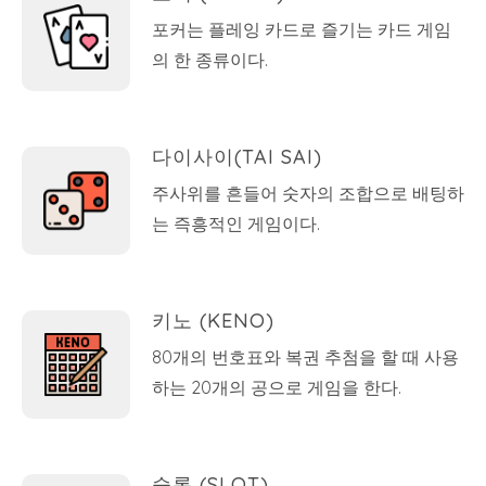
포커는 플레잉 카드로 즐기는 카드 게임
의 한 종류이다.
다이사이(TAI SAI)
주사위를 흔들어 숫자의 조합으로 배팅하
는 즉흥적인 게임이다.
키노 (KENO)
80개의 번호표와 복권 추첨을 할 때 사용
하는 20개의 공으로 게임을 한다.
슬롯 (SLOT)