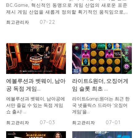
BC.Game, 혁신적인 동맹으로 게임 산업의 새로운 표준
제시 게임 산업을 새롭게 정의할 획기적인 움직임으로,
BC.Game과 PopOK Gaming이 혁신적인 파트너십을 발
07-22
최고관리자
표했습니다. 이 전략적 동맹은 두 브랜드의 강점을 결합하
여 향상된 게임 경험과 혁신적인 콘텐츠를 제공할 것을 약
속합니다. BC.Game과 PopOK Gaming의 혁신적인 협
력, 온라…
에볼루션과 벳웨이, 남아
라이트&원더, 오징어게
공 독점 게임…
임 슬롯 최초 …
에볼루션과 벳웨이, 남아공에
라이트&amp;원더는 최근 한
서만 즐길 수 있는 독점 게임
국 넷플릭스 드라마 '오징어
쇼 출시! …
게임'을…
07-03
07-01
최고관리자
최고관리자