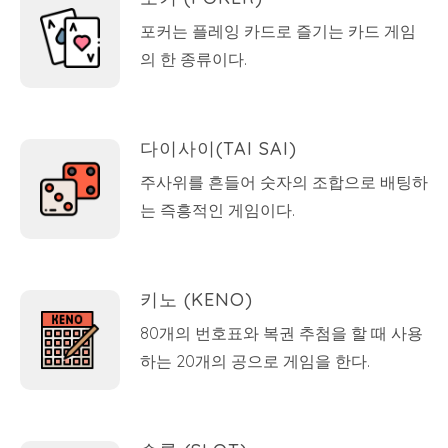
포커는 플레잉 카드로 즐기는 카드 게임
의 한 종류이다.
다이사이(TAI SAI)
주사위를 흔들어 숫자의 조합으로 배팅하
는 즉흥적인 게임이다.
키노 (KENO)
80개의 번호표와 복권 추첨을 할 때 사용
하는 20개의 공으로 게임을 한다.