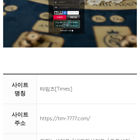
사이트
타임즈[Times]
명칭
사이트
https://tim-7777.com/
주소