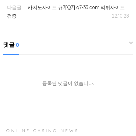
다음글
카지노사이트 큐7[Q7] q7-33.com 먹튀사이트
검증
22.10.28
댓글
0
등록된 댓글이 없습니다.
ONLINE CASINO NEWS