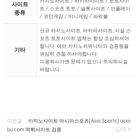
카지노사이트 / 바카라사이트 / 토토사이
사이트
트 / 스포츠 토토 / 슬롯사이트 / 인플레이
종류
/ 코인게임 / 미니게임 / 파워볼
신규 카지노사이트, 바카라사이트, 사설 스
포츠 토토사이트 업체는 항상 조심하셔야
합니다. 여러 카지노커뮤니티의 검증등을
기타
유심히 관찰 하셔야합니다.
이용하시기엔 문제가 없으나 주의하시길
바랍니다.
이전글
카지노사이트 아시아스포츠[Asia Sports] asia-
bu.com 먹튀사이트 검증
22.10.31