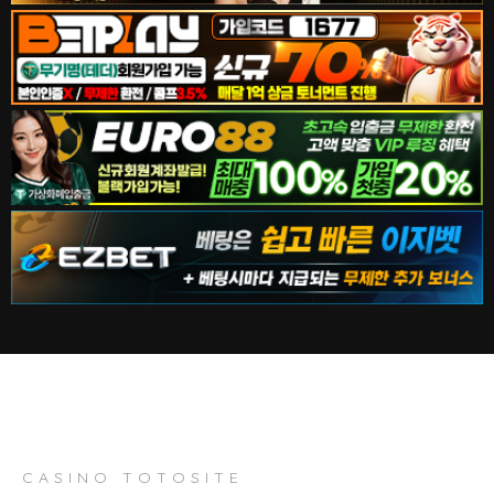
CASINO TOTOSITE