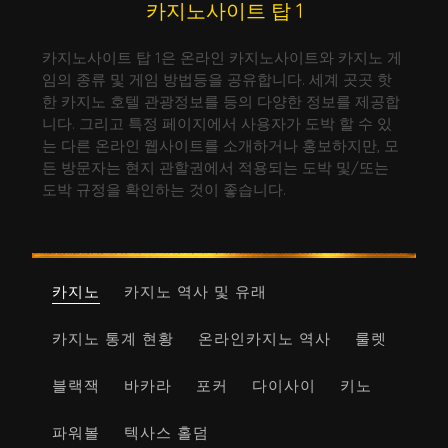
카지노사이트 탑 1
카지노사이트 탑 1은 온라인 카지노사이트와 카지노 게
임의 종류 및 게임 방법등을 공유합니다. 세계 곳곳 핫
한 카지노 호텔 관광정보를 등의 다양한 정보를 제공합
니다. 그리고 특정 페이지에서 사용자가 도박 할 수 있
는 다른 온라인 웹사이트를 소개하거나 홍보하지만, 모
든 방문자는 현지 관할권에서 적용되는 도박 및/또는
도박 규정을 확인하는 것이 좋습니다.
카지노
카지노 역사 및 유래
카지노 통계 현황
온라인카지노 역사
룰렛
블랙잭
바카라
포커
다이사이
키노
파워볼
텍사스 홀덤