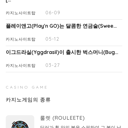
06-09
카지노사이트탑
플레이앤고(Play'n GO)는 달콤한 연금술(Swee…
05-12
카지노사이트탑
이그드라실(Yggdrasil)이 출시한 벅스머니(Bug…
03-27
카지노사이트탑
CASINO GAME
카지노게임의 종류
룰렛 (ROULEETE)
딜러가 휠 안의 볼을 스핀하여 그 볼이 낙