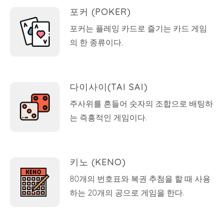
포커 (POKER)
포커는 플레잉 카드로 즐기는 카드 게임
의 한 종류이다.
다이사이(TAI SAI)
주사위를 흔들어 숫자의 조합으로 배팅하
는 즉흥적인 게임이다.
키노 (KENO)
80개의 번호표와 복권 추첨을 할 때 사용
하는 20개의 공으로 게임을 한다.