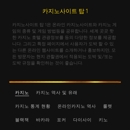
카지노사이트 탑 1
카지노사이트 탑 1은 온라인 카지노사이트와 카지노 게
임의 종류 및 게임 방법등을 공유합니다. 세계 곳곳 핫
한 카지노 호텔 관광정보를 등의 다양한 정보를 제공합
니다. 그리고 특정 페이지에서 사용자가 도박 할 수 있
는 다른 온라인 웹사이트를 소개하거나 홍보하지만, 모
든 방문자는 현지 관할권에서 적용되는 도박 및/또는
도박 규정을 확인하는 것이 좋습니다.
카지노
카지노 역사 및 유래
카지노 통계 현황
온라인카지노 역사
룰렛
블랙잭
바카라
포커
다이사이
키노