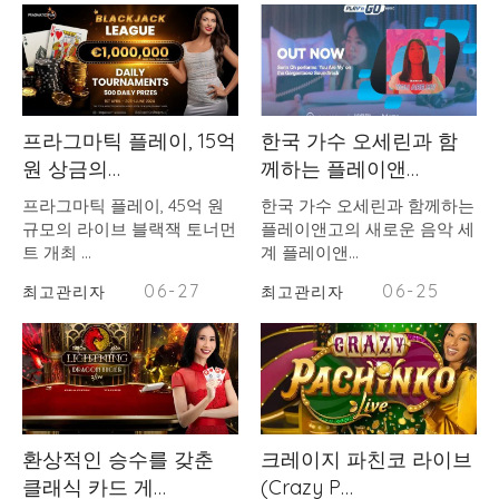
프라그마틱 플레이, 15억
한국 가수 오세린과 함
원 상금의…
께하는 플레이앤…
프라그마틱 플레이, 45억 원
한국 가수 오세린과 함께하는
규모의 라이브 블랙잭 토너먼
플레이앤고의 새로운 음악 세
트 개최 …
계 플레이앤…
06-27
06-25
최고관리자
최고관리자
환상적인 승수를 갖춘
크레이지 파친코 라이브
클래식 카드 게…
(Crazy P…