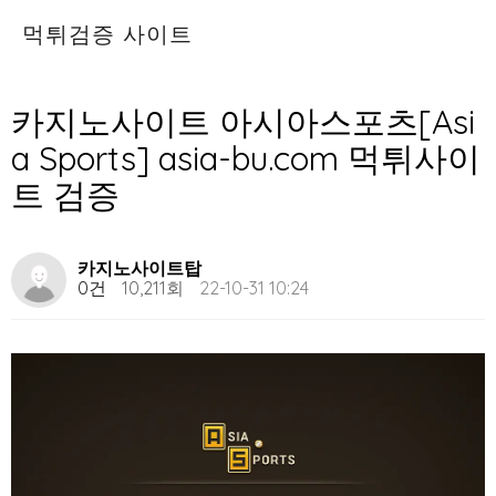
먹튀검증 사이트
카지노사이트 아시아스포츠[Asi
a Sports] asia-bu.com 먹튀사이
트 검증
카지노사이트탑
0건
10,211회
22-10-31 10:24