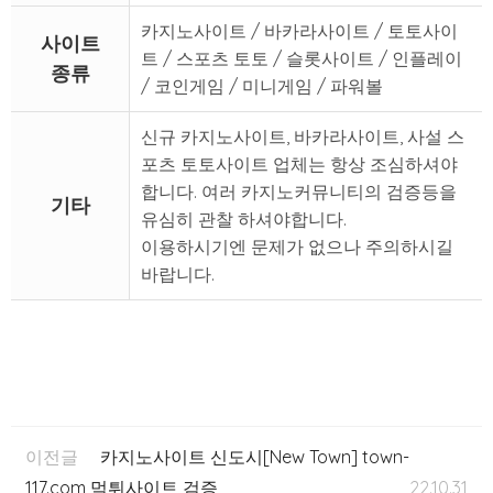
카지노사이트 / 바카라사이트 / 토토사이
사이트
트 / 스포츠 토토 / 슬롯사이트 / 인플레이
종류
/ 코인게임 / 미니게임 / 파워볼
신규 카지노사이트, 바카라사이트, 사설 스
포츠 토토사이트 업체는 항상 조심하셔야
합니다. 여러 카지노커뮤니티의 검증등을
기타
유심히 관찰 하셔야합니다.
이용하시기엔 문제가 없으나 주의하시길
바랍니다.
이전글
카지노사이트 신도시[New Town] town-
117.com 먹튀사이트 검증
22.10.31