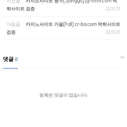
이전글
카지노사이트 짱구[Jjanggu] jg-5555.com 먹
튀사이트 검증
22.10.31
다음글
카지노사이트 가을[Fall] cr-ba.com 먹튀사이트
검증
22.10.31
댓글
0
등록된 댓글이 없습니다.