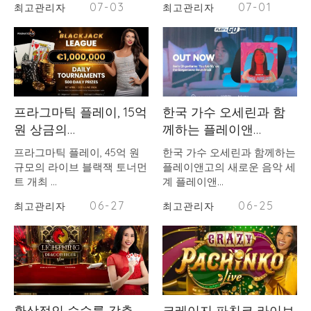
07-03
07-01
최고관리자
최고관리자
프라그마틱 플레이, 15억
한국 가수 오세린과 함
원 상금의…
께하는 플레이앤…
프라그마틱 플레이, 45억 원
한국 가수 오세린과 함께하는
규모의 라이브 블랙잭 토너먼
플레이앤고의 새로운 음악 세
트 개최 …
계 플레이앤…
06-27
06-25
최고관리자
최고관리자
환상적인 승수를 갖춘
크레이지 파친코 라이브