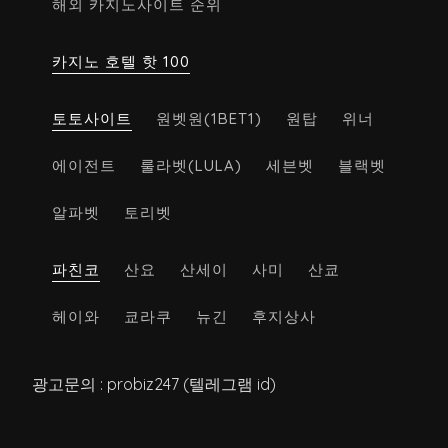
해외 카지노사이트 순위
카지노 호텔 핫 100
토토사이트
원벳원(1BET1)
원탑
위너
에이전트
룰라벳(LULA)
세븐벳
블랙벳
알파벳
토리벳
파친코
산요
산세이
사미
산쿄
헤이와
쿄라쿠
뉴긴
후지상사
광고문의 : probiz247 (텔레그램 id)