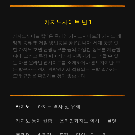
카지노사이트 탑 1
카지노사이트 탑 1은 온라인 카지노사이트와 카지노 게
임의 종류 및 게임 방법등을 공유합니다. 세계 곳곳 핫
한 카지노 호텔 관광정보를 등의 다양한 정보를 제공합
니다. 그리고 특정 페이지에서 사용자가 도박 할 수 있
는 다른 온라인 웹사이트를 소개하거나 홍보하지만, 모
든 방문자는 현지 관할권에서 적용되는 도박 및/또는
도박 규정을 확인하는 것이 좋습니다.
카지노
카지노 역사 및 유래
카지노 통계 현황
온라인카지노 역사
룰렛
블랙잭
바카라
포커
다이사이
키노