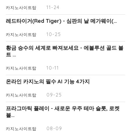
11-24
카지노사이트탑
레드타이거(Red Tiger) - 심판의 날 메가웨이(…
10-25
카지노사이트탑
황금 승수의 세계로 빠져보세요 - 에볼루션 골드 볼
트 …
10-11
카지노사이트탑
온라인 카지노의 필수 AI 기능 4가지
09-25
카지노사이트탑
프라그마틱 플레이 - 새로운 우주 테마 슬롯, 로켓
블…
08-09
카지노사이트탑