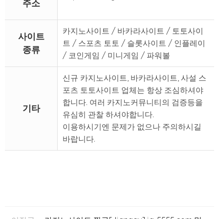
주소
카지노사이트 / 바카라사이트 / 토토사이
사이트
트 / 스포츠 토토 / 슬롯사이트 / 인플레이
종류
/ 코인게임 / 미니게임 / 파워볼
신규 카지노사이트, 바카라사이트, 사설 스
포츠 토토사이트 업체는 항상 조심하셔야
합니다. 여러 카지노커뮤니티의 검증등을
기타
유심히 관찰 하셔야합니다.
이용하시기엔 문제가 없으나 주의하시길
바랍니다.