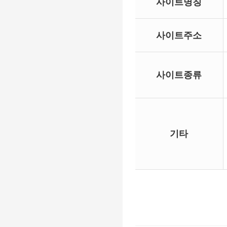
사이트명칭
사이트주소
사이트종류
기타