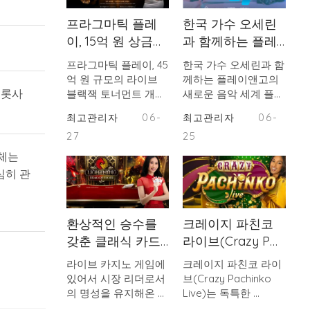
프라그마틱 플레
한국 가수 오세린
이, 15억 원 상금
과 함께하는 플레
의…
이앤…
프라그마틱 플레이, 45
한국 가수 오세린과 함
억 원 규모의 라이브
께하는 플레이앤고의
슬롯사
블랙잭 토너먼트 개최
새로운 음악 세계 플레
…
이앤…
06-
06-
최고관리자
최고관리자
27
25
업체는
심히 관
환상적인 승수를
크레이지 파친코
갖춘 클래식 카드
라이브(Crazy P…
게…
라이브 카지노 게임에
크레이지 파친코 라이
있어서 시장 리더로서
브(Crazy Pachinko
의 명성을 유지해온 에
Live)는 독특한 …
볼루션(…