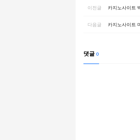
이전글
카지노사이트 백년[
다음글
카지노사이트 미겜
댓글
0