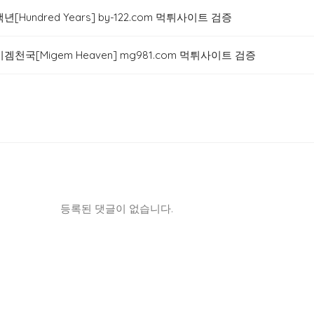
Hundred Years] by-122.com 먹튀사이트 검증
천국[Migem Heaven] mg981.com 먹튀사이트 검증
등록된 댓글이 없습니다.