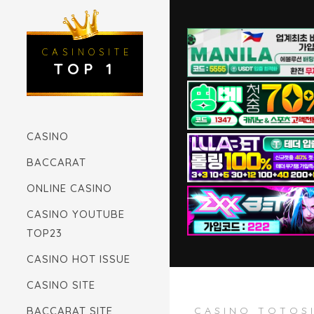
CASINOSITE
TOP 1
CASINO
BACCARAT
ONLINE CASINO
CASINO YOUTUBE
TOP23
CASINO HOT ISSUE
CASINO SITE
CASINO TOTOS
BACCARAT SITE