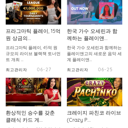
프라그마틱 플레이, 15억
한국 가수 오세린과 함
원 상금의…
께하는 플레이앤…
프라그마틱 플레이, 45억 원
한국 가수 오세린과 함께하는
규모의 라이브 블랙잭 토너먼
플레이앤고의 새로운 음악 세
트 개최 …
계 플레이앤…
06-27
06-25
최고관리자
최고관리자
환상적인 승수를 갖춘
크레이지 파친코 라이브
클래식 카드 게…
(Crazy P…