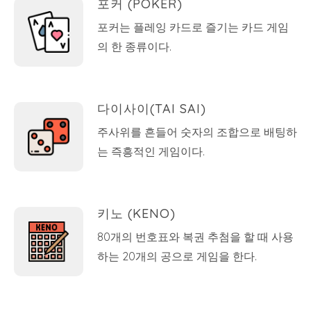
포커 (POKER)
포커는 플레잉 카드로 즐기는 카드 게임
의 한 종류이다.
다이사이(TAI SAI)
주사위를 흔들어 숫자의 조합으로 배팅하
는 즉흥적인 게임이다.
키노 (KENO)
80개의 번호표와 복권 추첨을 할 때 사용
하는 20개의 공으로 게임을 한다.