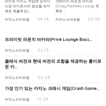
라이브 카지노 게임에 있어서
크레이지 파친코 라이브
시장 리더로서의 명성을 유지
(Crazy Pachinko Live)는 독
해온 에볼루션(…
특한 …
04-18
03-04
카지노사이트탑
카지노사이트탑
프라이빗 라운지 바카라(Privé Lounge Bacc…
02-13
카지노사이트탑
클래식 버전과 현대 버전의 조합을 제공하는 흥미로
운 카…
02-08
카지노사이트탑
가장 인기 있는 카지노 크래시 게임(Crash Game…
11-24
카지노사이트탑