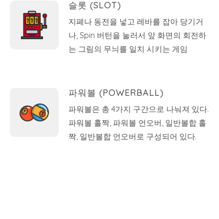
슬롯 (SLOT)
지폐나 동전을 넣고 레바를 잡아 당기거
나, Spin 버턴을 눌러서 앞 화면의 회전하
는 그림의 무늬를 일치 시키는 게임
파워볼 (POWERBALL)
파워볼은 총 4가지 구간으로 나눠져 있다.
파워볼 홀짝, 파워볼 언오버, 일반볼합 홀
짝, 일반볼합 언오버로 구성되어 있다.