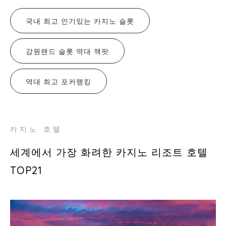
국내 최고 인기있는 카지노 슬롯
강원랜드 슬롯 역대 잭팟
역대 최고 포커랭킹
카지노 호텔
세계에서 가장 화려한 카지노 리조트 호텔
TOP21