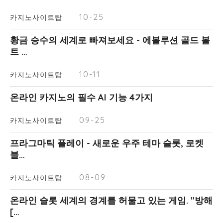
10-25
카지노사이트탑
황금 승수의 세계로 빠져보세요 - 에볼루션 골드 볼
트 …
10-11
카지노사이트탑
온라인 카지노의 필수 AI 기능 4가지
09-25
카지노사이트탑
프라그마틱 플레이 - 새로운 우주 테마 슬롯, 로켓
블…
08-09
카지노사이트탑
온라인 슬롯 세계의 경계를 허물고 있는 게임. "방해
[…