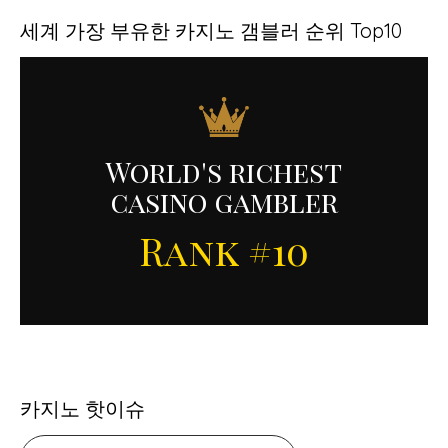
세계 가장 부유한 카지노 갬블러 순위 Top10
World's richest
casino gambler
Rank #10
카지노 핫이슈