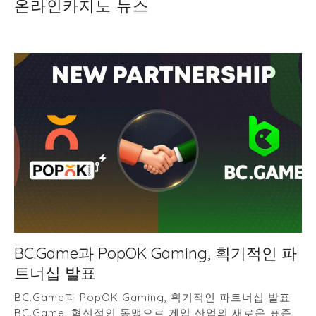
온라인카지노 뉴스
BC.Game과 PopOK Gaming, 획기적인 파
트너십 발표
BC.Game과 PopOK Gaming, 획기적인 파트너십 발표
BC.Game, 혁신적인 동맹으로 게임 산업의 새로운 표준