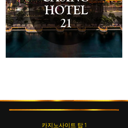
카지노사이트 탑 1