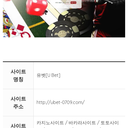
사이트
유벳[U Bet]
명칭
사이트
http://ubet-0709.com/
주소
카지노사이트 / 바카라사이트 / 토토사이
사이트