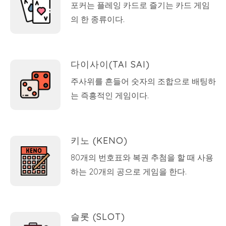
포커는 플레잉 카드로 즐기는 카드 게임
의 한 종류이다.
다이사이(TAI SAI)
주사위를 흔들어 숫자의 조합으로 배팅하
는 즉흥적인 게임이다.
키노 (KENO)
80개의 번호표와 복권 추첨을 할 때 사용
하는 20개의 공으로 게임을 한다.
슬롯 (SLOT)