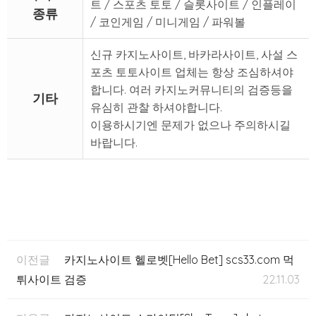
트 / 스포츠 토토 / 슬롯사이트 / 인플레이
종류
/ 코인게임 / 미니게임 / 파워볼
신규 카지노사이트, 바카라사이트, 사설 스
포츠 토토사이트 업체는 항상 조심하셔야
합니다. 여러 카지노커뮤니티의 검증등을
기타
유심히 관찰 하셔야합니다.
이용하시기엔 문제가 없으나 주의하시길
바랍니다.
이전글
카지노사이트 헬로벳[Hello Bet] scs33.com 먹
튀사이트 검증
22.11.03