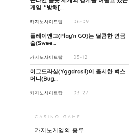
온라인 슬롯 세계의 경계를 허물고 있는
게임. "방해[…
06-09
카지노사이트탑
플레이앤고(Play'n GO)는 달콤한 연금
술(Swee…
05-12
카지노사이트탑
이그드라실(Yggdrasil)이 출시한 벅스
머니(Bug…
03-27
카지노사이트탑
CASINO GAME
카지노게임의 종류