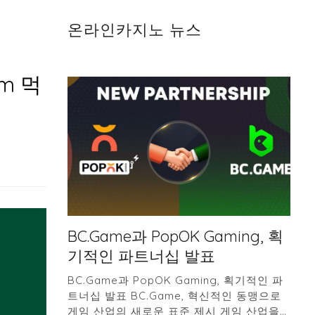
온라인카지노 뉴스
om 먹
BC.Game과 PopOK Gaming, 획
기적인 파트너십 발표
BC.Game과 PopOK Gaming, 획기적인 파
트너십 발표 BC.Game, 혁신적인 동맹으로
게임 산업의 새로운 표준 제시 게임 산업을