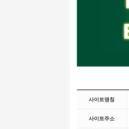
사이트명칭
사이트주소