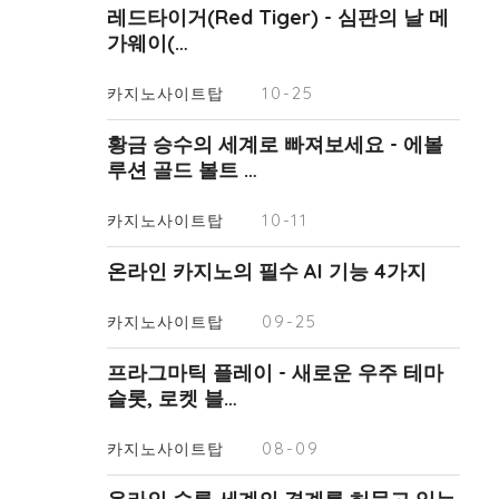
레드타이거(Red Tiger) - 심판의 날 메
가웨이(…
10-25
카지노사이트탑
황금 승수의 세계로 빠져보세요 - 에볼
루션 골드 볼트 …
10-11
카지노사이트탑
온라인 카지노의 필수 AI 기능 4가지
09-25
카지노사이트탑
프라그마틱 플레이 - 새로운 우주 테마
슬롯, 로켓 블…
08-09
카지노사이트탑