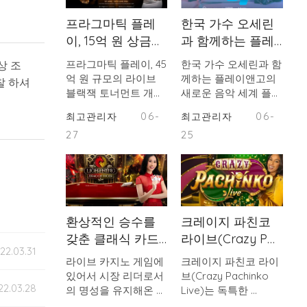
프라그마틱 플레
한국 가수 오세린
이, 15억 원 상금
과 함께하는 플레
의…
이앤…
프라그마틱 플레이, 45
한국 가수 오세린과 함
상 조
억 원 규모의 라이브
께하는 플레이앤고의
찰 하셔
블랙잭 토너먼트 개최
새로운 음악 세계 플레
…
이앤…
06-
06-
최고관리자
최고관리자
27
25
환상적인 승수를
크레이지 파친코
갖춘 클래식 카드
라이브(Crazy P…
22.03.31
게…
라이브 카지노 게임에
크레이지 파친코 라이
있어서 시장 리더로서
브(Crazy Pachinko
22.03.28
의 명성을 유지해온 에
Live)는 독특한 …
볼루션(…