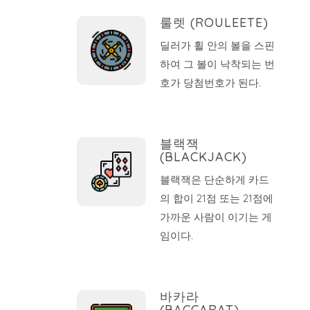
룰렛 (ROULEETE)
딜러가 휠 안의 볼을 스핀
하여 그 볼이 낙착되는 번
호가 당첨번호가 된다.
블랙잭
(BLACKJACK)
블랙잭은 단순하게 카드
의 합이 21점 또는 21점에
가까운 사람이 이기는 게
임이다.
바카라
(BACCARAT)