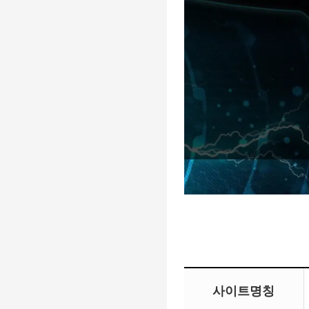
사이트명칭