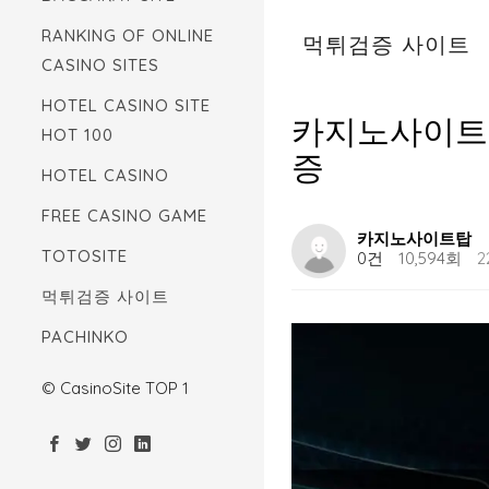
RANKING OF ONLINE
먹튀검증 사이트
CASINO SITES
HOTEL CASINO SITE
카지노사이트 일
HOT 100
증
HOTEL CASINO
FREE CASINO GAME
카지노사이트탑
TOTOSITE
0건
10,594회
2
먹튀검증 사이트
PACHINKO
© CasinoSite TOP 1