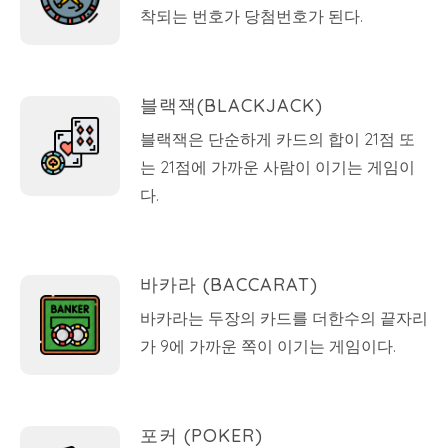
착되는 번호가 당첨번호가 된다.
블랙잭(BLACKJACK)
블랙잭은 단순하게 카드의 합이 21점 또
는 21점에 가까운 사람이 이기는 게임이
다.
바카라 (BACCARAT)
바카라는 두장의 카드를 더한수의 끝자리
가 9에 가까운 쪽이 이기는 게임이다.
포커 (POKER)