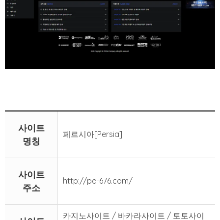
사이트
페르시아[Persia]
명칭
사이트
http://pe-676.com/
주소
카지노사이트 / 바카라사이트 / 토토사이