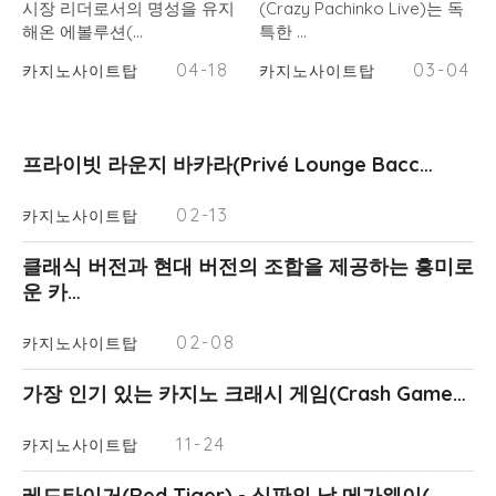
시장 리더로서의 명성을 유지
(Crazy Pachinko Live)는 독
해온 에볼루션(…
특한 …
04-18
03-04
카지노사이트탑
카지노사이트탑
프라이빗 라운지 바카라(Privé Lounge Bacc…
02-13
카지노사이트탑
클래식 버전과 현대 버전의 조합을 제공하는 흥미로
운 카…
02-08
카지노사이트탑
가장 인기 있는 카지노 크래시 게임(Crash Game…
11-24
카지노사이트탑
레드타이거(Red Tiger) - 심판의 날 메가웨이(…