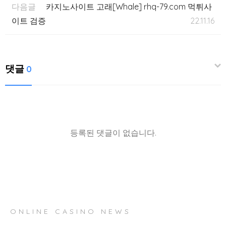
다음글
카지노사이트 고래[Whale] rhq-79.com 먹튀사
이트 검증
22.11.16
댓글
0
등록된 댓글이 없습니다.
ONLINE CASINO NEWS