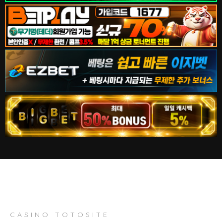
CASINO TOTOSITE