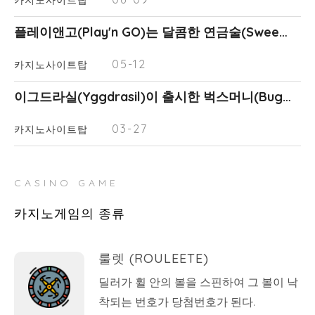
카지노사이트탑
플레이앤고(Play'n GO)는 달콤한 연금술(Swee…
05-12
카지노사이트탑
이그드라실(Yggdrasil)이 출시한 벅스머니(Bug…
03-27
카지노사이트탑
CASINO GAME
카지노게임의 종류
룰렛 (ROULEETE)
딜러가 휠 안의 볼을 스핀하여 그 볼이 낙
착되는 번호가 당첨번호가 된다.