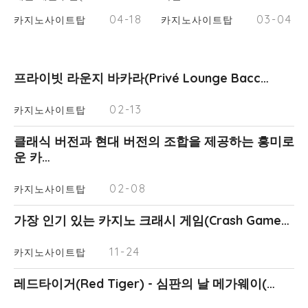
04-18
03-04
카지노사이트탑
카지노사이트탑
프라이빗 라운지 바카라(Privé Lounge Bacc…
02-13
카지노사이트탑
클래식 버전과 현대 버전의 조합을 제공하는 흥미로
운 카…
02-08
카지노사이트탑
가장 인기 있는 카지노 크래시 게임(Crash Game…
11-24
카지노사이트탑
레드타이거(Red Tiger) - 심판의 날 메가웨이(…