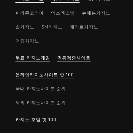
파라존코리아
엑스엑스벳
뉴헤븐카지노
솔카지노
SM카지노
메리트카지노
더킹카지노
무료 카지노게임
먹튀검증사이트
온라인카지노사이트 핫 100
국내 카지노사이트 순위
해외 카지노사이트 순위
카지노 호텔 핫 100