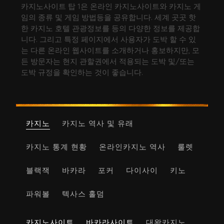
카지노사이트 탑 1은 온라인 카지노사이트와 카지노 게
임의 종류 및 게임 방법등을 공유합니다. 세계 곳곳 핫
한 카지노 호텔 관광정보를 등의 다양한 정보를 제공합
니다. 그리고 특정 페이지에서 사용자가 도박 할 수 있
는 다른 온라인 웹사이트를 소개하거나 홍보하지만, 모
든 방문자는 현지 관할권에서 적용되는 도박 및/또는
도박 규정을 확인하는 것이 좋습니다.
카지노
카지노 역사 및 유래
카지노 통계 현황
온라인카지노 역사
룰렛
블랙잭
바카라
포커
다이사이
키노
파워볼
텍사스 홀덤
카지노사이트
바카라사이트
대왕카지노