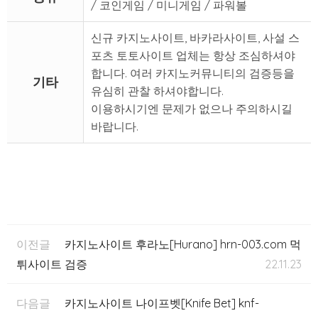
/ 코인게임 / 미니게임 / 파워볼
신규 카지노사이트, 바카라사이트, 사설 스
포츠 토토사이트 업체는 항상 조심하셔야
합니다. 여러 카지노커뮤니티의 검증등을
기타
유심히 관찰 하셔야합니다.
이용하시기엔 문제가 없으나 주의하시길
바랍니다.
이전글
카지노사이트 후라노[Hurano] hrn-003.com 먹
튀사이트 검증
22.11.23
다음글
카지노사이트 나이프벳[Knife Bet] knf-