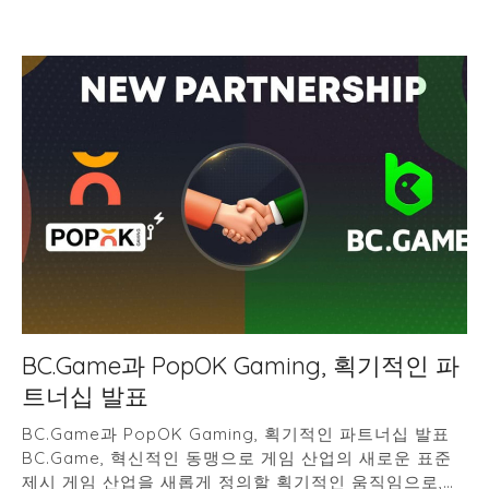
BC.Game과 PopOK Gaming, 획기적인 파
트너십 발표
BC.Game과 PopOK Gaming, 획기적인 파트너십 발표
BC.Game, 혁신적인 동맹으로 게임 산업의 새로운 표준
제시 게임 산업을 새롭게 정의할 획기적인 움직임으로,