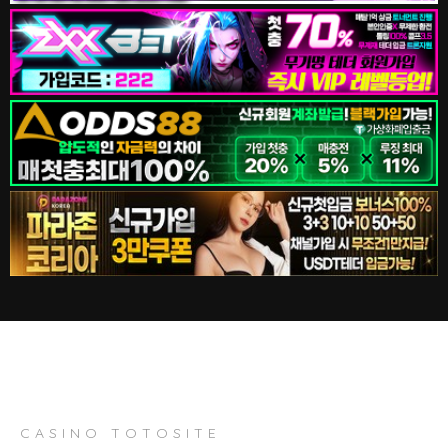
CASINO TOTOSITE