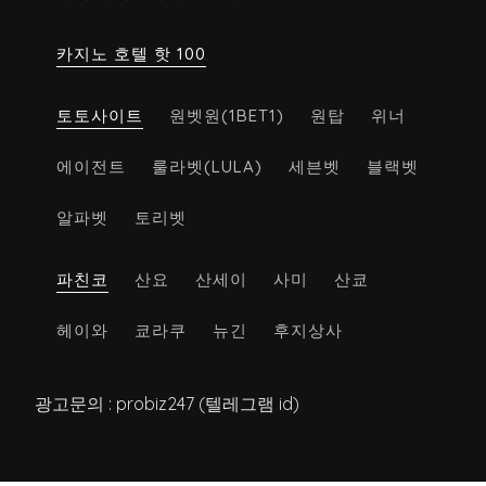
카지노 호텔 핫 100
토토사이트
원벳원(1BET1)
원탑
위너
에이전트
룰라벳(LULA)
세븐벳
블랙벳
알파벳
토리벳
파친코
산요
산세이
사미
산쿄
헤이와
쿄라쿠
뉴긴
후지상사
광고문의 : probiz247 (텔레그램 id)