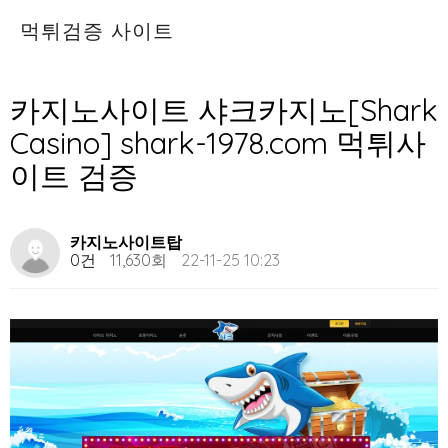
먹튀검증 사이트
카지노사이트 샤크카지노[Shark
Casino] shark-1978.com 먹튀사
이트 검증
카지노사이트탑
0건
11,630회
22-11-25 10:23