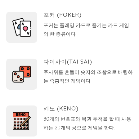
포커 (POKER)
포커는 플레잉 카드로 즐기는 카드 게임
의 한 종류이다.
다이사이(TAI SAI)
주사위를 흔들어 숫자의 조합으로 배팅하
는 즉흥적인 게임이다.
키노 (KENO)
80개의 번호표와 복권 추첨을 할 때 사용
하는 20개의 공으로 게임을 한다.