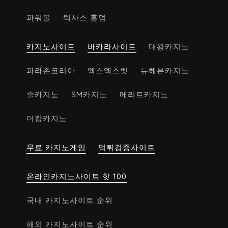
파워볼
텍사스 홀덤
카지노사이트
바카라사이트
대왕카지노
파라존코리아
엑스엑스벳
뉴헤븐카지노
솔카지노
SM카지노
메리트카지노
더킹카지노
무료 카지노게임
먹튀검증사이트
온라인카지노사이트 핫 100
국내 카지노사이트 순위
해외 카지노사이트 순위