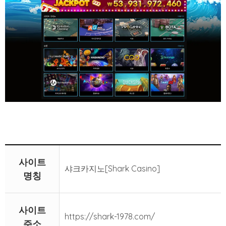
사이트
샤크카지노[Shark Casino]
명칭
사이트
https://shark-1978.com/
주소