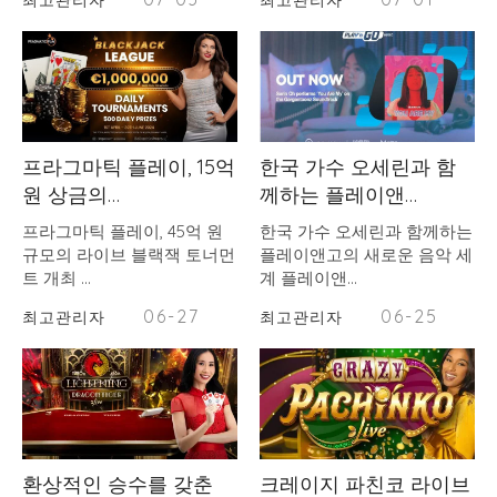
최고관리자
최고관리자
프라그마틱 플레이, 15억
한국 가수 오세린과 함
원 상금의…
께하는 플레이앤…
프라그마틱 플레이, 45억 원
한국 가수 오세린과 함께하는
규모의 라이브 블랙잭 토너먼
플레이앤고의 새로운 음악 세
트 개최 …
계 플레이앤…
06-27
06-25
최고관리자
최고관리자
환상적인 승수를 갖춘
크레이지 파친코 라이브