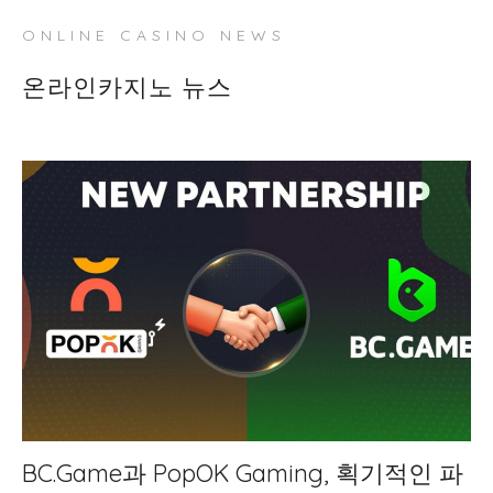
ONLINE CASINO NEWS
온라인카지노 뉴스
BC.Game과 PopOK Gaming, 획기적인 파