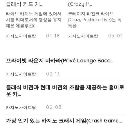
클래식 카드 게…
(Crazy P…
라이브 카지노 게임에 있어서
크레이지 파친코 라이브
시장 리더로서의 명성을 유지
(Crazy Pachinko Live)는 독
해온 에볼루션(…
특한 …
04-18
03-04
카지노사이트탑
카지노사이트탑
프라이빗 라운지 바카라(Privé Lounge Bacc…
02-13
카지노사이트탑
클래식 버전과 현대 버전의 조합을 제공하는 흥미로
운 카…
02-08
카지노사이트탑
가장 인기 있는 카지노 크래시 게임(Crash Game…