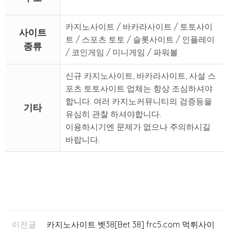
카지노사이트 / 바카라사이트 / 토토사이
사이트
트 / 스포츠 토토 / 슬롯사이트 / 인플레이
종류
/ 코인게임 / 미니게임 / 파워볼
신규 카지노사이트, 바카라사이트, 사설 스
포츠 토토사이트 업체는 항상 조심하셔야
합니다. 여러 카지노커뮤니티의 검증등을
기타
유심히 관찰 하셔야합니다.
이용하시기엔 문제가 없으나 주의하시길
바랍니다.
이전글
카지노사이트 벳38[Bet 38] frc5.com 먹튀사이