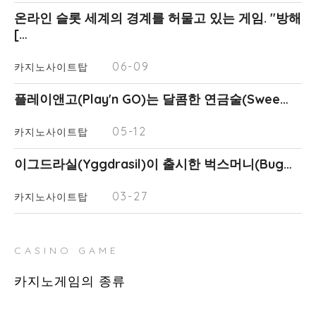
온라인 슬롯 세계의 경계를 허물고 있는 게임. "방해
[…
06-09
카지노사이트탑
플레이앤고(Play'n GO)는 달콤한 연금술(Swee…
05-12
카지노사이트탑
이그드라실(Yggdrasil)이 출시한 벅스머니(Bug…
03-27
카지노사이트탑
CASINO GAME
카지노게임의 종류