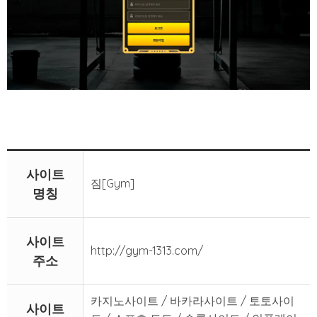
사이트
짐[Gym]
명칭
사이트
http://gym-1313.com/
주소
카지노사이트 / 바카라사이트 / 토토사이
사이트