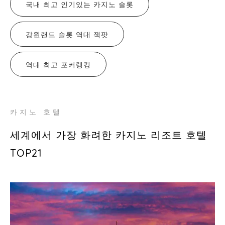
국내 최고 인기있는 카지노 슬롯
강원랜드 슬롯 역대 잭팟
역대 최고 포커랭킹
카지노 호텔
세계에서 가장 화려한 카지노 리조트 호텔
TOP21