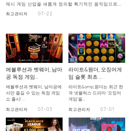
제시 게임 산업을 새롭게 정의할 획기적인 움직임으로,
BC.Game과 PopOK Gaming이 혁신적인 파트너십을 발
07-22
최고관리자
표했습니다. 이 전략적 동맹은 두 브랜드의 강점을 결합하
여 향상된 게임 경험과 혁신적인 콘텐츠를 제공할 것을 약
속합니다. BC.Game과 PopOK Gaming의 혁신적인 협
력, 온라…
에볼루션과 벳웨이, 남아
라이트&원더, 오징어게
공 독점 게임…
임 슬롯 최초 …
에볼루션과 벳웨이, 남아공에
라이트&amp;원더는 최근 한
서만 즐길 수 있는 독점 게임
국 넷플릭스 드라마 '오징어
쇼 출시! …
게임'을…
07-03
07-01
최고관리자
최고관리자