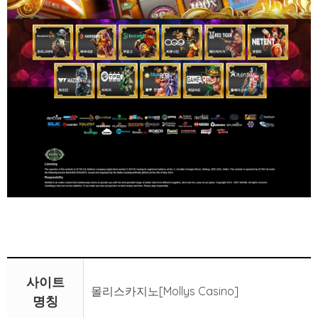
사이트
몰리스카지노[Mollys Casino]
명칭