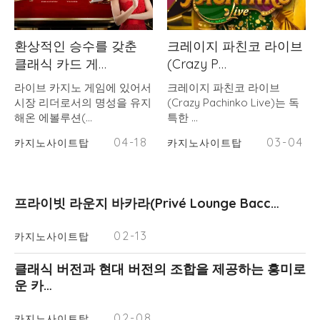
환상적인 승수를 갖춘
크레이지 파친코 라이브
클래식 카드 게…
(Crazy P…
라이브 카지노 게임에 있어서
크레이지 파친코 라이브
시장 리더로서의 명성을 유지
(Crazy Pachinko Live)는 독
해온 에볼루션(…
특한 …
04-18
03-04
카지노사이트탑
카지노사이트탑
프라이빗 라운지 바카라(Privé Lounge Bacc…
02-13
카지노사이트탑
클래식 버전과 현대 버전의 조합을 제공하는 흥미로
운 카…
02-08
카지노사이트탑