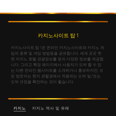
카지노사이트 탑 1
카지노사이트 탑 1은 온라인 카지노사이트와 카지노 게
임의 종류 및 게임 방법등을 공유합니다. 세계 곳곳 핫
한 카지노 호텔 관광정보를 등의 다양한 정보를 제공합
니다. 그리고 특정 페이지에서 사용자가 도박 할 수 있
는 다른 온라인 웹사이트를 소개하거나 홍보하지만, 모
든 방문자는 현지 관할권에서 적용되는 도박 및/또는
도박 규정을 확인하는 것이 좋습니다.
카지노
카지노 역사 및 유래