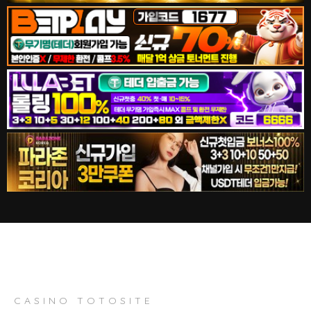
CASINO TOTOSITE