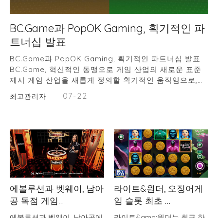
BC.Game과 PopOK Gaming, 획기적인 파
트너십 발표
BC.Game과 PopOK Gaming, 획기적인 파트너십 발표
BC.Game, 혁신적인 동맹으로 게임 산업의 새로운 표준
제시 게임 산업을 새롭게 정의할 획기적인 움직임으로,
BC.Game과 PopOK Gaming이 혁신적인 파트너십을 발
07-22
최고관리자
표했습니다. 이 전략적 동맹은 두 브랜드의 강점을 결합하
여 향상된 게임 경험과 혁신적인 콘텐츠를 제공할 것을 약
속합니다. BC.Game과 PopOK Gaming의 혁신적인 협
력, 온라…
에볼루션과 벳웨이, 남아
라이트&원더, 오징어게
공 독점 게임…
임 슬롯 최초 …
에볼루션과 벳웨이, 남아공에
라이트&amp;원더는 최근 한