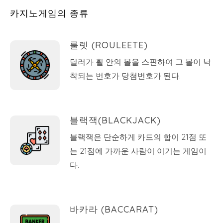
카지노게임의 종류
룰렛 (ROULEETE)
딜러가 휠 안의 볼을 스핀하여 그 볼이 낙
착되는 번호가 당첨번호가 된다.
블랙잭(BLACKJACK)
블랙잭은 단순하게 카드의 합이 21점 또
는 21점에 가까운 사람이 이기는 게임이
다.
바카라 (BACCARAT)