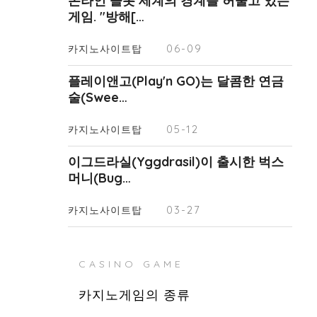
온라인 슬롯 세계의 경계를 허물고 있는
게임. "방해[…
06-09
카지노사이트탑
플레이앤고(Play'n GO)는 달콤한 연금
술(Swee…
05-12
카지노사이트탑
이그드라실(Yggdrasil)이 출시한 벅스
머니(Bug…
03-27
카지노사이트탑
CASINO GAME
카지노게임의 종류