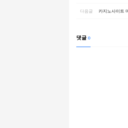
다음글
카지노사이트 마스
댓글
0