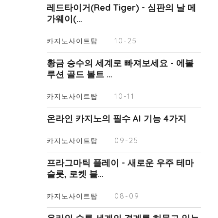
레드타이거(Red Tiger) - 심판의 날 메
가웨이(…
10-25
카지노사이트탑
황금 승수의 세계로 빠져보세요 - 에볼
루션 골드 볼트 …
10-11
카지노사이트탑
온라인 카지노의 필수 AI 기능 4가지
09-25
카지노사이트탑
프라그마틱 플레이 - 새로운 우주 테마
슬롯, 로켓 블…
08-09
카지노사이트탑