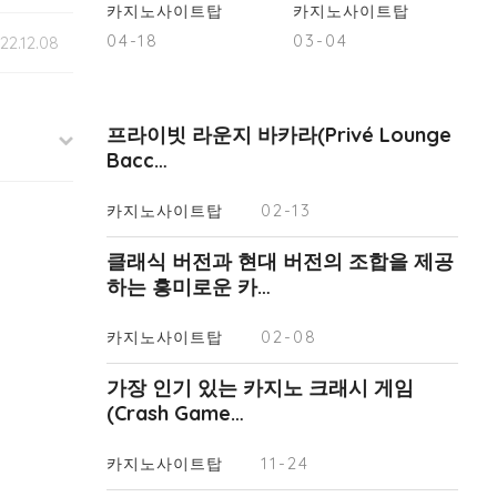
카지노사이트탑
카지노사이트탑
04-18
03-04
22.12.08
프라이빗 라운지 바카라(Privé Lounge
Bacc…
02-13
카지노사이트탑
클래식 버전과 현대 버전의 조합을 제공
하는 흥미로운 카…
02-08
카지노사이트탑
가장 인기 있는 카지노 크래시 게임
(Crash Game…
11-24
카지노사이트탑