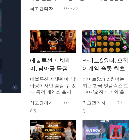
새롭게 정의할 획기적인 움직임으로,
07-22
최고관리자
BC.Game과 PopOK Gaming이 혁신적인
파트너십을 발표했습니다. 이 전략적 동맹은
두 브랜드의 강점을 결합하여 향상된 게임
경험과 혁신적인 콘텐츠를 제공할 것을 약속
합니다. BC.Game과 PopOK Gaming의 혁
신적인 협력, 온라…
에볼루션과 벳웨
라이트&원더, 오징
이, 남아공 독점 게
어게임 슬롯 최초
임…
…
에볼루션과 벳웨이, 남
라이트&amp;원더는
아공에서만 즐길 수 있
최근 한국 넷플릭스 드
는 독점 게임쇼 출시! …
라마 '오징어 게임'을…
07-
07-
최고관리자
최고관리자
03
01