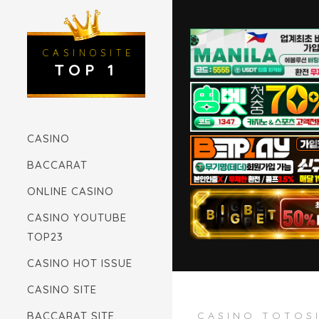
CASINOSITE
TOP 1
CASINO
BACCARAT
ONLINE CASINO
CASINO YOUTUBE
TOP23
CASINO HOT ISSUE
CASINO SITE
CASINO TOTOS
BACCARAT SITE