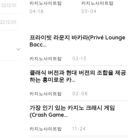
카지노사이트탑
카지노사이트탑
22.12.10
04-18
03-04
22.12.09
프라이빗 라운지 바카라(Privé Lounge
Bacc…
02-13
카지노사이트탑
클래식 버전과 현대 버전의 조합을 제공
하는 흥미로운 카…
02-08
카지노사이트탑
가장 인기 있는 카지노 크래시 게임
(Crash Game…
11-24
카지노사이트탑