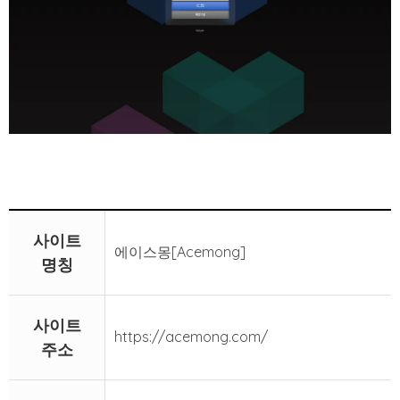
사이트
에이스몽[Acemong]
명칭
사이트
https://acemong.com/
주소