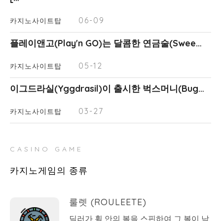
06-09
카지노사이트탑
플레이앤고(Play'n GO)는 달콤한 연금술(Swee…
05-12
카지노사이트탑
이그드라실(Yggdrasil)이 출시한 벅스머니(Bug…
03-27
카지노사이트탑
CASINO GAME
카지노게임의 종류
룰렛 (ROULEETE)
딜러가 휠 안의 볼을 스핀하여 그 볼이 낙