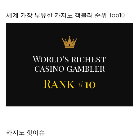
세계 가장 부유한 카지노 갬블러 순위 Top10
World's richest
casino gambler
Rank #10
카지노 핫이슈