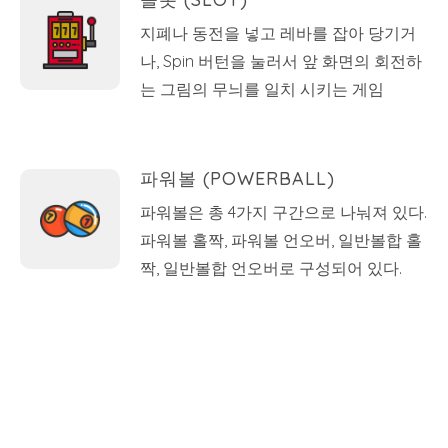
지폐나 동전을 넣고 레바를 잡아 당기거
나, Spin 버턴을 눌러서 앞 화면의 회전하
는 그림의 무늬를 일치 시키는 게임
파워볼 (POWERBALL)
파워볼은 총 4가지 구간으로 나눠져 있다.
파워볼 홀짝, 파워볼 언오버, 일반볼합 홀
짝, 일반볼합 언오버로 구성되어 있다.