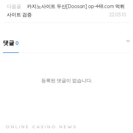
다음글
카지노사이트 두산[Doosan] op-448.com 먹튀
사이트 검증
22.05.10
댓글
0
등록된 댓글이 없습니다.
ONLINE CASINO NEWS