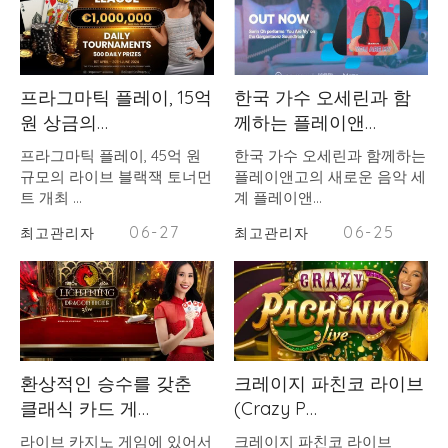
프라그마틱 플레이, 15억
한국 가수 오세린과 함
원 상금의…
께하는 플레이앤…
프라그마틱 플레이, 45억 원
한국 가수 오세린과 함께하는
규모의 라이브 블랙잭 토너먼
플레이앤고의 새로운 음악 세
트 개최 …
계 플레이앤…
06-27
06-25
최고관리자
최고관리자
환상적인 승수를 갖춘
크레이지 파친코 라이브
클래식 카드 게…
(Crazy P…
라이브 카지노 게임에 있어서
크레이지 파친코 라이브