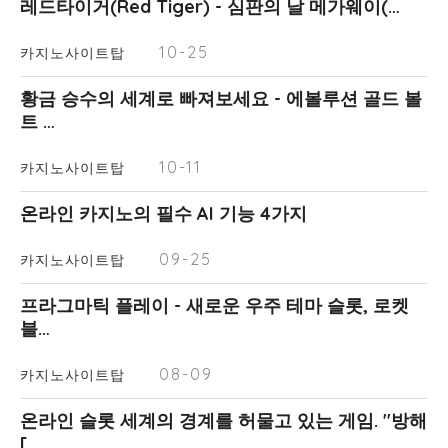
레드타이거(Red Tiger) - 심판의 날 메가웨이(…
10-25
카지노사이트탑
황금 승수의 세계로 빠져보세요 - 에볼루션 골드 볼
트 …
10-11
카지노사이트탑
온라인 카지노의 필수 AI 기능 4가지
09-25
카지노사이트탑
프라그마틱 플레이 - 새로운 우주 테마 슬롯, 로켓
블…
08-09
카지노사이트탑
온라인 슬롯 세계의 경계를 허물고 있는 게임. "방해
[…