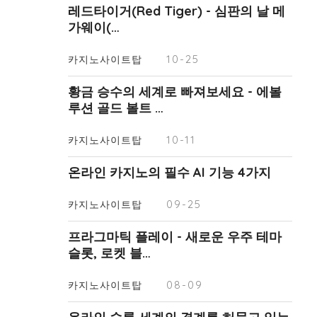
레드타이거(Red Tiger) - 심판의 날 메
가웨이(…
10-25
카지노사이트탑
황금 승수의 세계로 빠져보세요 - 에볼
루션 골드 볼트 …
10-11
카지노사이트탑
온라인 카지노의 필수 AI 기능 4가지
09-25
카지노사이트탑
프라그마틱 플레이 - 새로운 우주 테마
슬롯, 로켓 블…
08-09
카지노사이트탑