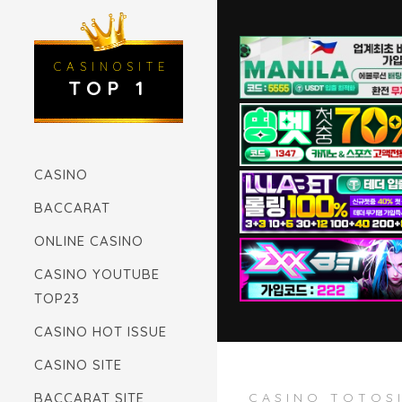
CASINOSITE
TOP 1
CASINO
BACCARAT
ONLINE CASINO
CASINO YOUTUBE
TOP23
CASINO HOT ISSUE
CASINO SITE
CASINO TOTOS
BACCARAT SITE