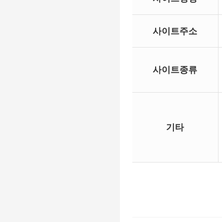
사이트주소
사이트종류
기타