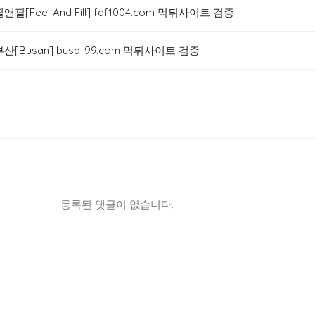
[Feel And Fill] faf1004.com 먹튀사이트 검증
[Busan] busa-99.com 먹튀사이트 검증
등록된 댓글이 없습니다.