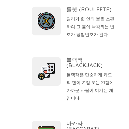
룰렛 (ROULEETE)
딜러가 휠 안의 볼을 스핀
하여 그 볼이 낙착되는 번
호가 당첨번호가 된다.
블랙잭
(BLACKJACK)
블랙잭은 단순하게 카드
의 합이 21점 또는 21점에
가까운 사람이 이기는 게
임이다.
바카라
(BACCARAT)