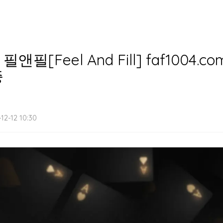
[Feel And Fill] faf1004.co
증
-12-12 10:30