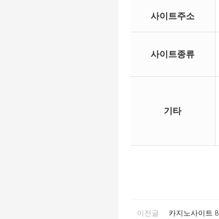
사이트주소
사이트종류
기타
이전글
카지노사이트 8마력