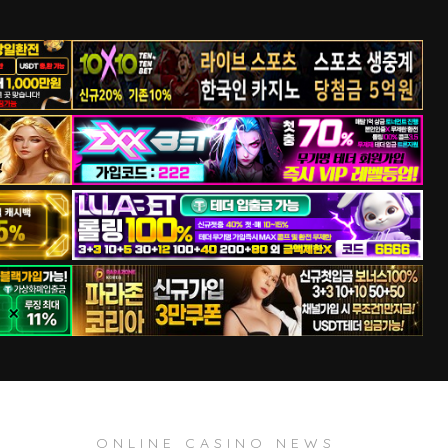
ONLINE CASINO NEWS