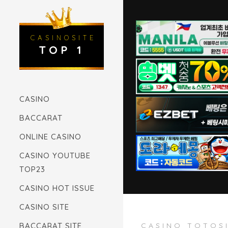
CASINOSITE
TOP 1
CASINO
BACCARAT
ONLINE CASINO
CASINO YOUTUBE
TOP23
CASINO HOT ISSUE
CASINO SITE
CASINO TOTOS
BACCARAT SITE