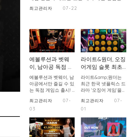
새롭게 정의할 획기적인 움직임으로,
07-22
최고관리자
BC.Game과 PopOK Gaming이 혁신적인
파트너십을 발표했습니다. 이 전략적 동맹은
두 브랜드의 강점을 결합하여 향상된 게임
경험과 혁신적인 콘텐츠를 제공할 것을 약속
합니다. BC.Game과 PopOK Gaming의 혁
신적인 협력, 온라…
에볼루션과 벳웨
라이트&원더, 오징
이, 남아공 독점 게
어게임 슬롯 최초
임…
…
에볼루션과 벳웨이, 남
라이트&amp;원더는
아공에서만 즐길 수 있
최근 한국 넷플릭스 드
는 독점 게임쇼 출시! …
라마 '오징어 게임'을…
07-
07-
최고관리자
최고관리자
03
01