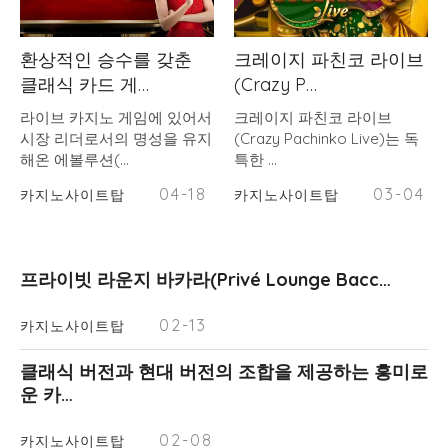
환상적인 승수를 갖춘
크레이지 파친코 라이브
클래식 카드 게…
(Crazy P…
라이브 카지노 게임에 있어서
크레이지 파친코 라이브
시장 리더로서의 명성을 유지
(Crazy Pachinko Live)는 독
해온 에볼루션(…
특한 …
04-18
03-04
카지노사이트탑
카지노사이트탑
프라이빗 라운지 바카라(Privé Lounge Bacc…
02-13
카지노사이트탑
클래식 버전과 현대 버전의 조합을 제공하는 흥미로
운 카…
02-08
카지노사이트탑