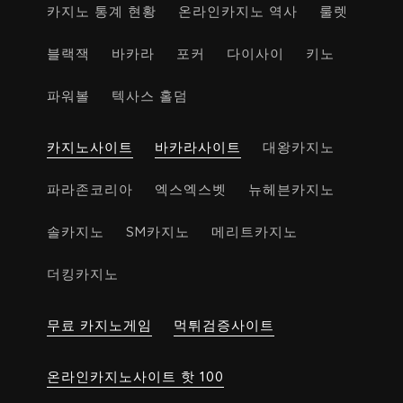
카지노 통계 현황
온라인카지노 역사
룰렛
블랙잭
바카라
포커
다이사이
키노
파워볼
텍사스 홀덤
카지노사이트
바카라사이트
대왕카지노
파라존코리아
엑스엑스벳
뉴헤븐카지노
솔카지노
SM카지노
메리트카지노
더킹카지노
무료 카지노게임
먹튀검증사이트
온라인카지노사이트 핫 100