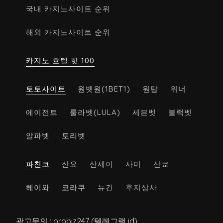
국내 카지노사이트 순위
해외 카지노사이트 순위
카지노 호텔 핫 100
토토사이트
원벳원(1BET1)
원탑
위너
에이전트
룰라벳(LULA)
세븐벳
블랙벳
알파벳
토리벳
파친코
산요
산세이
사미
산쿄
헤이와
쿄라쿠
뉴긴
후지상사
광고문의 : probiz247 (텔레그램 id)