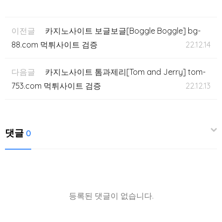
이전글
카지노사이트 보글보글[Boggle Boggle] bg-
88.com 먹튀사이트 검증
22.12.14
다음글
카지노사이트 톰과제리[Tom and Jerry] tom-
753.com 먹튀사이트 검증
22.12.13
댓글
0
등록된 댓글이 없습니다.