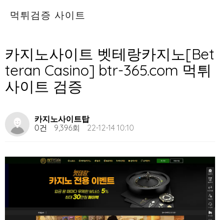
먹튀검증 사이트
카지노사이트 벳테랑카지노[Bet
teran Casino] btr-365.com 먹튀
사이트 검증
카지노사이트탑
0건
9,396회
22-12-14 10:10