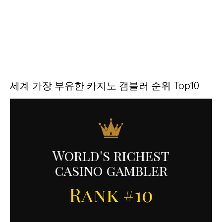
세계 가장 부유한 카지노 갬블러 순위 Top10
World's richest
casino gambler
Rank #10