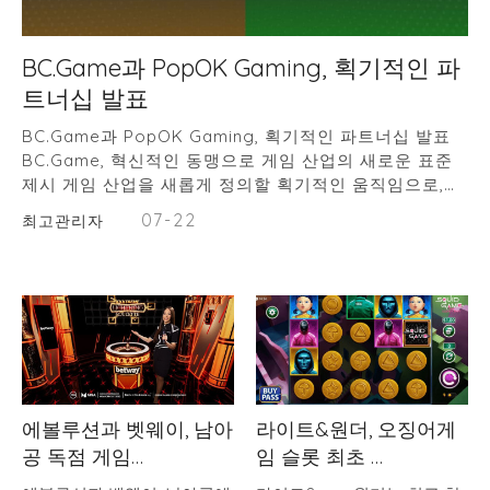
BC.Game과 PopOK Gaming, 획기적인 파
트너십 발표
BC.Game과 PopOK Gaming, 획기적인 파트너십 발표
BC.Game, 혁신적인 동맹으로 게임 산업의 새로운 표준
제시 게임 산업을 새롭게 정의할 획기적인 움직임으로,
BC.Game과 PopOK Gaming이 혁신적인 파트너십을 발
07-22
최고관리자
표했습니다. 이 전략적 동맹은 두 브랜드의 강점을 결합하
여 향상된 게임 경험과 혁신적인 콘텐츠를 제공할 것을 약
속합니다. BC.Game과 PopOK Gaming의 혁신적인 협
력, 온라…
에볼루션과 벳웨이, 남아
라이트&원더, 오징어게
공 독점 게임…
임 슬롯 최초 …