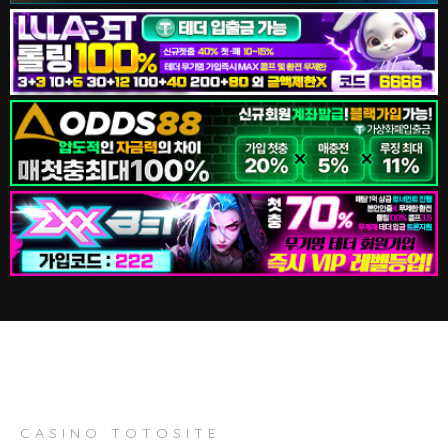
CASINO TOTOSITE