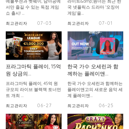
에볼루션과 벳웨이, 남아공에
라이트&amp;원더는 최근 한
서만 즐길 수 있는 독점 게임
국 넷플릭스 드라마 '오징어
쇼 출시! …
게임'을…
07-03
07-01
최고관리자
최고관리자
프라그마틱 플레이, 15억
한국 가수 오세린과 함
원 상금의…
께하는 플레이앤…
프라그마틱 플레이, 45억 원
한국 가수 오세린과 함께하는
규모의 라이브 블랙잭 토너먼
플레이앤고의 새로운 음악 세
트 개최 …
계 플레이앤…
06-27
06-25
최고관리자
최고관리자