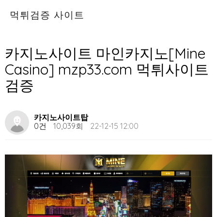
먹튀검증 사이트
카지노사이트 마인카지노[Mine
Casino] mzp33.com 먹튀사이트
검증
카지노사이트탑
0건
10,039회
22-12-15 12:00