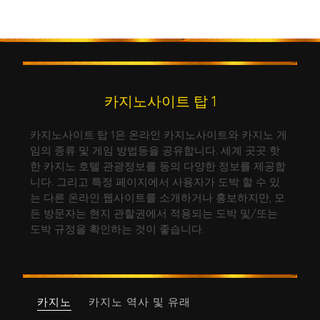
카지노사이트 탑 1
카지노사이트 탑 1은 온라인 카지노사이트와 카지노 게
임의 종류 및 게임 방법등을 공유합니다. 세계 곳곳 핫
한 카지노 호텔 관광정보를 등의 다양한 정보를 제공합
니다. 그리고 특정 페이지에서 사용자가 도박 할 수 있
는 다른 온라인 웹사이트를 소개하거나 홍보하지만, 모
든 방문자는 현지 관할권에서 적용되는 도박 및/또는
도박 규정을 확인하는 것이 좋습니다.
카지노
카지노 역사 및 유래