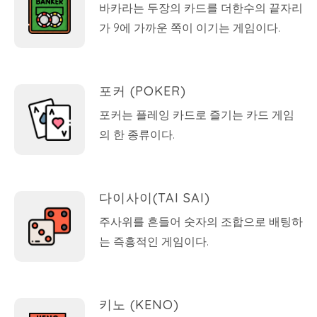
바카라는 두장의 카드를 더한수의 끝자리
가 9에 가까운 쪽이 이기는 게임이다.
포커 (POKER)
포커는 플레잉 카드로 즐기는 카드 게임
의 한 종류이다.
다이사이(TAI SAI)
주사위를 흔들어 숫자의 조합으로 배팅하
는 즉흥적인 게임이다.
키노 (KENO)