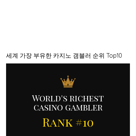
세계 가장 부유한 카지노 갬블러 순위 Top10
World's richest
casino gambler
Rank #10