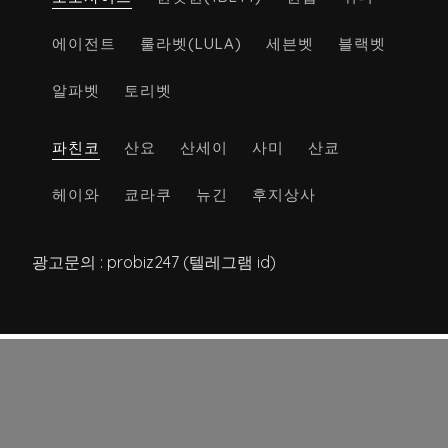
에이전트
룰라벳(LULA)
세븐벳
블랙벳
알파벳
토리벳
파친코
산요
산세이
사미
산쿄
헤이와
쿄라쿠
뉴긴
후지상사
광고문의 : probiz247 (텔레그램 id)