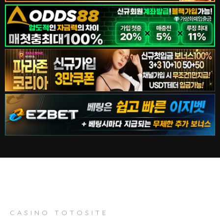
CASINO TOTOSITE