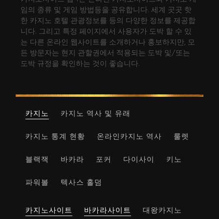
임의 종류 및 게임 방법등을 공유합니다. 세계 곳곳 핫
한 카지노 호텔 관광정보를 등의 다양한 정보를 제공합
니다. 그리고 특정 페이지에서 사용자가 도박 할 수 있
는 다른 온라인 웹사이트를 소개하거나 홍보하지만, 모
든 방문자는 현지 관할권에서 적용되는 도박 및/또는
도박 규정을 확인하는 것이 좋습니다.
카지노
카지노 역사 및 유래
카지노 통계 현황
온라인카지노 역사
룰렛
블랙잭
바카라
포커
다이사이
키노
파워볼
텍사스 홀덤
카지노사이트
바카라사이트
대왕카지노