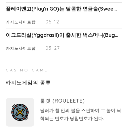
플레이앤고(Play'n GO)는 달콤한 연금술(Swee…
05-12
카지노사이트탑
이그드라실(Yggdrasil)이 출시한 벅스머니(Bug…
03-27
카지노사이트탑
CASINO GAME
카지노게임의 종류
룰렛 (ROULEETE)
딜러가 휠 안의 볼을 스핀하여 그 볼이 낙
착되는 번호가 당첨번호가 된다.