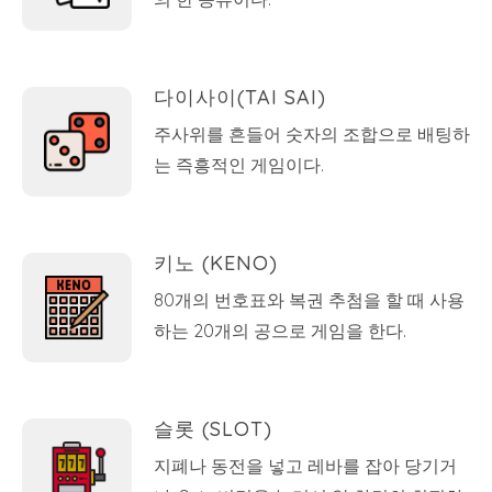
다이사이(TAI SAI)
주사위를 흔들어 숫자의 조합으로 배팅하
는 즉흥적인 게임이다.
키노 (KENO)
80개의 번호표와 복권 추첨을 할 때 사용
하는 20개의 공으로 게임을 한다.
슬롯 (SLOT)
지폐나 동전을 넣고 레바를 잡아 당기거