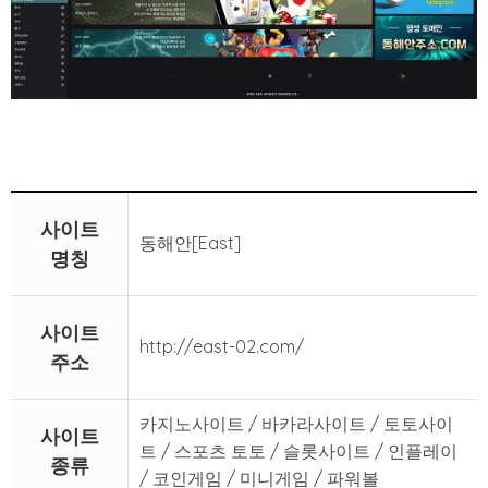
사이트
동해안[East]
명칭
사이트
http://east-02.com/
주소
카지노사이트 / 바카라사이트 / 토토사이
사이트
트 / 스포츠 토토 / 슬롯사이트 / 인플레이
종류
/ 코인게임 / 미니게임 / 파워볼