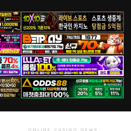
ONLINE CASINO NEWS