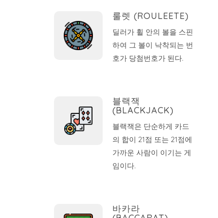
룰렛 (ROULEETE)
딜러가 휠 안의 볼을 스핀
하여 그 볼이 낙착되는 번
호가 당첨번호가 된다.
블랙잭
(BLACKJACK)
블랙잭은 단순하게 카드
의 합이 21점 또는 21점에
가까운 사람이 이기는 게
임이다.
바카라
(BACCARAT)