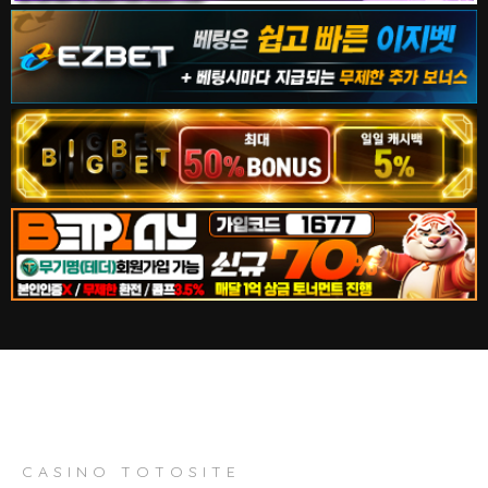
CASINO TOTOSITE