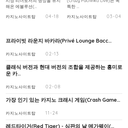
시장 리더로서의 명성을 유지
(Crazy Pachinko Live)는 독
해온 에볼루션(…
특한 …
04-18
03-04
카지노사이트탑
카지노사이트탑
프라이빗 라운지 바카라(Privé Lounge Bacc…
02-13
카지노사이트탑
클래식 버전과 현대 버전의 조합을 제공하는 흥미로
운 카…
02-08
카지노사이트탑
가장 인기 있는 카지노 크래시 게임(Crash Game…
11-24
카지노사이트탑
레드타이거(Red Tiger) - 심판의 날 메가웨이(…