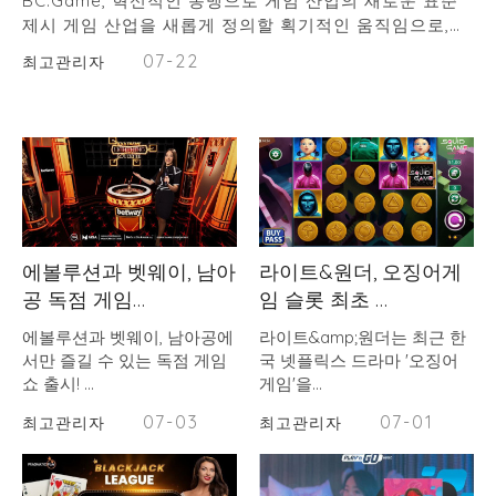
BC.Game, 혁신적인 동맹으로 게임 산업의 새로운 표준
제시 게임 산업을 새롭게 정의할 획기적인 움직임으로,
BC.Game과 PopOK Gaming이 혁신적인 파트너십을 발
07-22
최고관리자
표했습니다. 이 전략적 동맹은 두 브랜드의 강점을 결합하
여 향상된 게임 경험과 혁신적인 콘텐츠를 제공할 것을 약
속합니다. BC.Game과 PopOK Gaming의 혁신적인 협
력, 온라…
에볼루션과 벳웨이, 남아
라이트&원더, 오징어게
공 독점 게임…
임 슬롯 최초 …
에볼루션과 벳웨이, 남아공에
라이트&amp;원더는 최근 한
서만 즐길 수 있는 독점 게임
국 넷플릭스 드라마 '오징어
쇼 출시! …
게임'을…
07-03
07-01
최고관리자
최고관리자