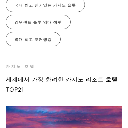
국내 최고 인기있는 카지노 슬롯
강원랜드 슬롯 역대 잭팟
역대 최고 포커랭킹
카지노 호텔
세계에서 가장 화려한 카지노 리조트 호텔
TOP21