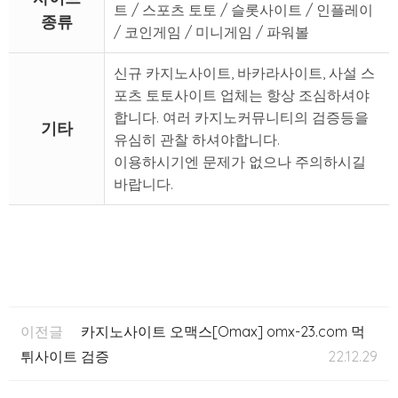
트 / 스포츠 토토 / 슬롯사이트 / 인플레이
종류
/ 코인게임 / 미니게임 / 파워볼
신규 카지노사이트, 바카라사이트, 사설 스
포츠 토토사이트 업체는 항상 조심하셔야
합니다. 여러 카지노커뮤니티의 검증등을
기타
유심히 관찰 하셔야합니다.
이용하시기엔 문제가 없으나 주의하시길
바랍니다.
이전글
카지노사이트 오맥스[Omax] omx-23.com 먹
튀사이트 검증
22.12.29