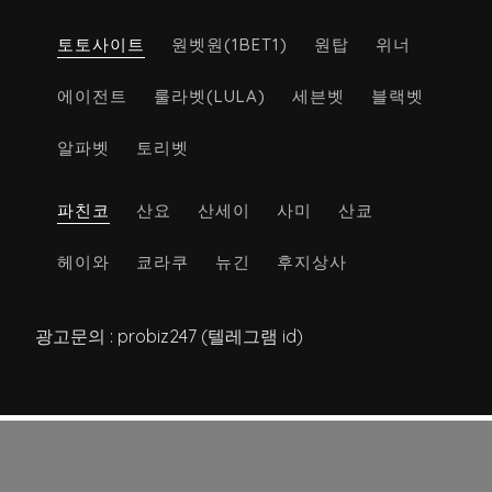
토토사이트
원벳원(1BET1)
원탑
위너
에이전트
룰라벳(LULA)
세븐벳
블랙벳
알파벳
토리벳
파친코
산요
산세이
사미
산쿄
헤이와
쿄라쿠
뉴긴
후지상사
광고문의 : probiz247 (텔레그램 id)