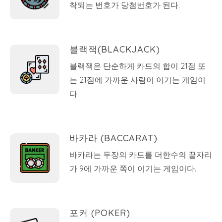
착되는 번호가 당첨번호가 된다.
블랙잭(BLACKJACK)
블랙잭은 단순하게 카드의 합이 21점 또
는 21점에 가까운 사람이 이기는 게임이
다.
바카라 (BACCARAT)
바카라는 두장의 카드를 더한수의 끝자리
가 9에 가까운 쪽이 이기는 게임이다.
포커 (POKER)