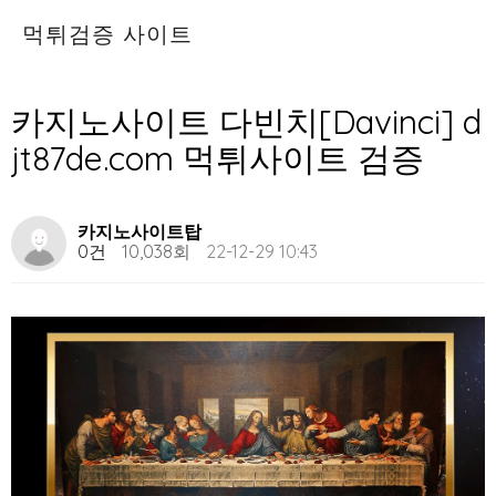
먹튀검증 사이트
카지노사이트 다빈치[Davinci] d
jt87de.com 먹튀사이트 검증
카지노사이트탑
0건
10,038회
22-12-29 10:43