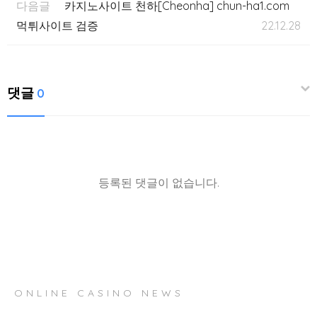
다음글
카지노사이트 천하[Cheonha] chun-ha1.com
먹튀사이트 검증
22.12.28
댓글
0
등록된 댓글이 없습니다.
ONLINE CASINO NEWS