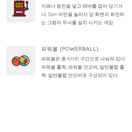
지폐나 동전을 넣고 레바를 잡아 당기거
나, Spin 버턴을 눌러서 앞 화면의 회전하
는 그림의 무늬를 일치 시키는 게임
파워볼 (POWERBALL)
파워볼은 총 4가지 구간으로 나눠져 있다.
파워볼 홀짝, 파워볼 언오버, 일반볼합 홀
짝, 일반볼합 언오버로 구성되어 있다.