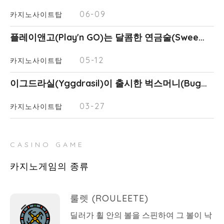
06-09
카지노사이트탑
플레이앤고(Play'n GO)는 달콤한 연금술(Swee…
05-12
카지노사이트탑
이그드라실(Yggdrasil)이 출시한 벅스머니(Bug…
03-27
카지노사이트탑
CASINO GAME
카지노게임의 종류
룰렛 (ROULEETE)
딜러가 휠 안의 볼을 스핀하여 그 볼이 낙