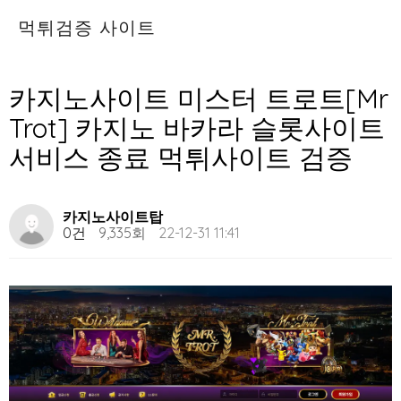
먹튀검증 사이트
카지노사이트 미스터 트로트[Mr
Trot] 카지노 바카라 슬롯사이트
서비스 종료 먹튀사이트 검증
카지노사이트탑
0건
9,335회
22-12-31 11:41