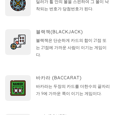
딜러가 휠 안의 볼을 스핀하여 그 볼이 낙
착되는 번호가 당첨번호가 된다.
블랙잭(BLACKJACK)
블랙잭은 단순하게 카드의 합이 21점 또
는 21점에 가까운 사람이 이기는 게임이
다.
바카라 (BACCARAT)
바카라는 두장의 카드를 더한수의 끝자리
가 9에 가까운 쪽이 이기는 게임이다.