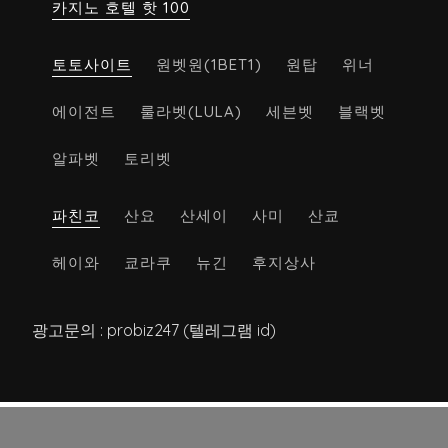
카지노 호텔 핫 100
토토사이트
원벳원(1BET1)
원탑
위너
에이전트
룰라벳(LULA)
세븐벳
블랙벳
알파벳
토리벳
파친코
산요
산세이
사미
산쿄
헤이와
쿄라쿠
뉴긴
후지상사
광고문의 : probiz247 (텔레그램 id)