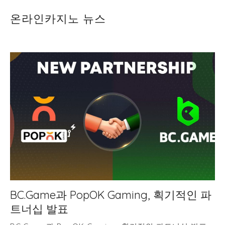
온라인카지노 뉴스
BC.Game과 PopOK Gaming, 획기적인 파
트너십 발표