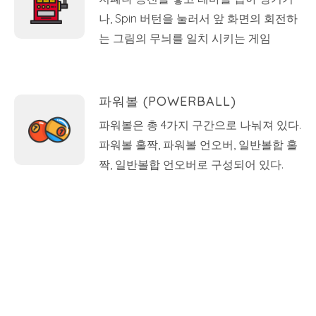
나, Spin 버턴을 눌러서 앞 화면의 회전하
는 그림의 무늬를 일치 시키는 게임
파워볼 (POWERBALL)
파워볼은 총 4가지 구간으로 나눠져 있다.
파워볼 홀짝, 파워볼 언오버, 일반볼합 홀
짝, 일반볼합 언오버로 구성되어 있다.