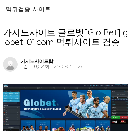
먹튀검증 사이트
카지노사이트 글로벳[Glo Bet] g
lobet-01.com 먹튀사이트 검증
카지노사이트탑
0건
10,074회
23-01-04 11:27