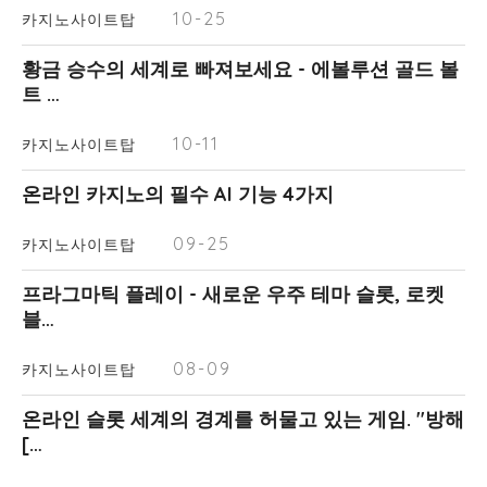
10-25
카지노사이트탑
황금 승수의 세계로 빠져보세요 - 에볼루션 골드 볼
트 …
10-11
카지노사이트탑
온라인 카지노의 필수 AI 기능 4가지
09-25
카지노사이트탑
프라그마틱 플레이 - 새로운 우주 테마 슬롯, 로켓
블…
08-09
카지노사이트탑
온라인 슬롯 세계의 경계를 허물고 있는 게임. "방해
[…