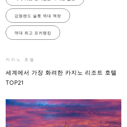
강원랜드 슬롯 역대 잭팟
역대 최고 포커랭킹
카지노 호텔
세계에서 가장 화려한 카지노 리조트 호텔
TOP21