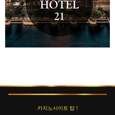
카지노사이트 탑 1