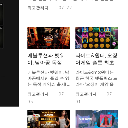
새롭게 정의할 획기적인 움직임으로,
07-22
최고관리자
BC.Game과 PopOK Gaming이 혁신적인
파트너십을 발표했습니다. 이 전략적 동맹은
두 브랜드의 강점을 결합하여 향상된 게임
경험과 혁신적인 콘텐츠를 제공할 것을 약속
합니다. BC.Game과 PopOK Gaming의 혁
신적인 협력, 온라…
에볼루션과 벳웨
라이트&원더, 오징
이, 남아공 독점 게
어게임 슬롯 최초
임…
…
에볼루션과 벳웨이, 남
라이트&amp;원더는
아공에서만 즐길 수 있
최근 한국 넷플릭스 드
는 독점 게임쇼 출시! …
라마 '오징어 게임'을…
07-
07-
최고관리자
최고관리자
03
01