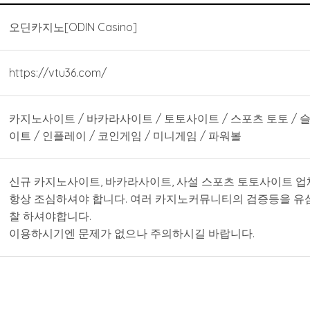
오딘카지노[ODIN Casino]
https://vtu36.com/
카지노사이트 / 바카라사이트 / 토토사이트 / 스포츠 토토 / 
이트 / 인플레이 / 코인게임 / 미니게임 / 파워볼
신규 카지노사이트, 바카라사이트, 사설 스포츠 토토사이트 
항상 조심하셔야 합니다. 여러 카지노커뮤니티의 검증등을 유
찰 하셔야합니다.
이용하시기엔 문제가 없으나 주의하시길 바랍니다.