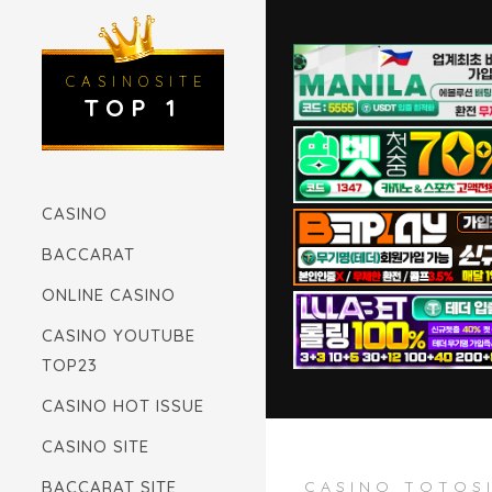
CASINOSITE
TOP 1
CASINO
BACCARAT
ONLINE CASINO
CASINO YOUTUBE
TOP23
CASINO HOT ISSUE
CASINO SITE
CASINO TOTOS
BACCARAT SITE