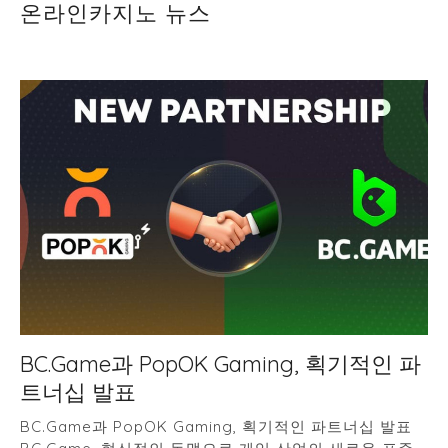
온라인카지노 뉴스
BC.Game과 PopOK Gaming, 획기적인 파
트너십 발표
BC.Game과 PopOK Gaming, 획기적인 파트너십 발표