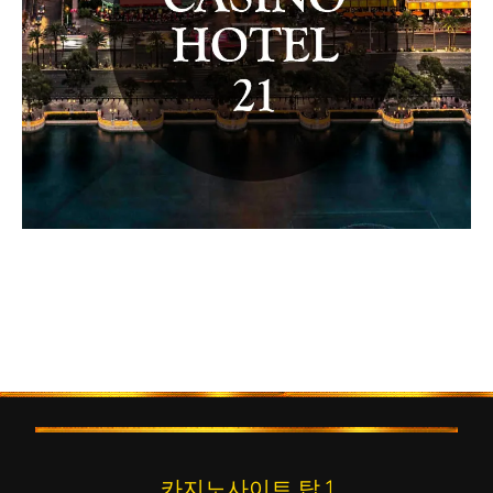
카지노사이트 탑 1