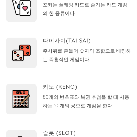
포커는 플레잉 카드로 즐기는 카드 게임
의 한 종류이다.
다이사이(TAI SAI)
주사위를 흔들어 숫자의 조합으로 배팅하
는 즉흥적인 게임이다.
키노 (KENO)
80개의 번호표와 복권 추첨을 할 때 사용
하는 20개의 공으로 게임을 한다.
슬롯 (SLOT)