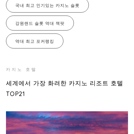
국내 최고 인기있는 카지노 슬롯
강원랜드 슬롯 역대 잭팟
역대 최고 포커랭킹
카지노 호텔
세계에서 가장 화려한 카지노 리조트 호텔
TOP21