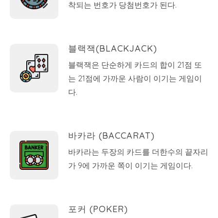
착되는 번호가 당첨번호가 된다.
블랙잭(BLACKJACK)
블랙잭은 단순하게 카드의 합이 21점 또
는 21점에 가까운 사람이 이기는 게임이
다.
바카라 (BACCARAT)
바카라는 두장의 카드를 더한수의 끝자리
가 9에 가까운 쪽이 이기는 게임이다.
포커 (POKER)