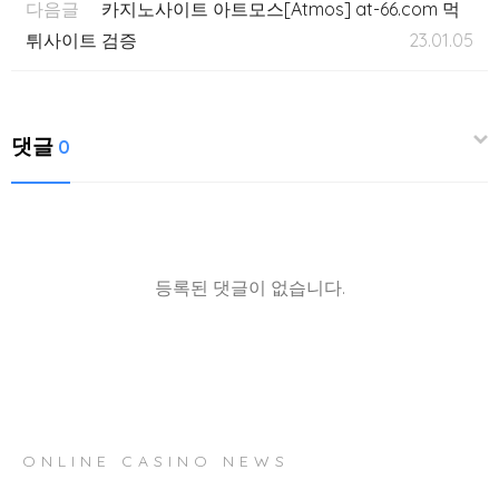
다음글
카지노사이트 아트모스[Atmos] at-66.com 먹
튀사이트 검증
23.01.05
댓글
0
등록된 댓글이 없습니다.
ONLINE CASINO NEWS