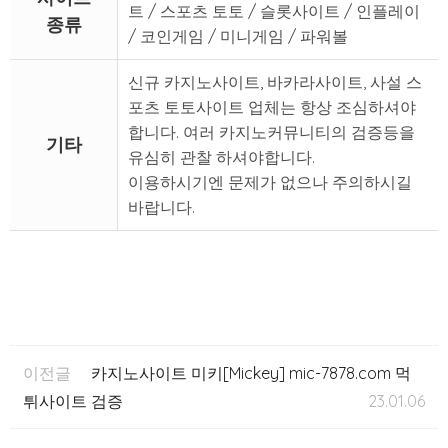
트 / 스포츠 토토 / 슬롯사이트 / 인플레이
종류
/ 코인게임 / 미니게임 / 파워볼
신규 카지노사이트, 바카라사이트, 사설 스
포츠 토토사이트 업체는 항상 조심하셔야
합니다. 여러 카지노커뮤니티의 검증등을
기타
유심히 관찰 하셔야합니다.
이용하시기엔 문제가 없으나 주의하시길
바랍니다.
이전글
카지노사이트 미키[Mickey] mic-7878.com 먹
튀사이트 검증
23.01.06