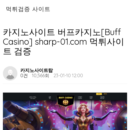
먹튀검증 사이트
카지노사이트 버프카지노[Buff
Casino] sharp-01.com 먹튀사이
트 검증
카지노사이트탑
0건
10,566회
23-01-10 12:00