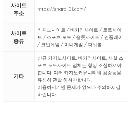
사이트
https://sharp-01.com/
주소
카지노사이트 / 바카라사이트 / 토토사이
사이트
트 / 스포츠 토토 / 슬롯사이트 / 인플레이
종류
/ 코인게임 / 미니게임 / 파워볼
신규 카지노사이트, 바카라사이트, 사설 스
포츠 토토사이트 업체는 항상 조심하셔야
합니다. 여러 카지노커뮤니티의 검증등을
기타
유심히 관찰 하셔야합니다.
이용하시기엔 문제가 없으나 주의하시길
바랍니다.