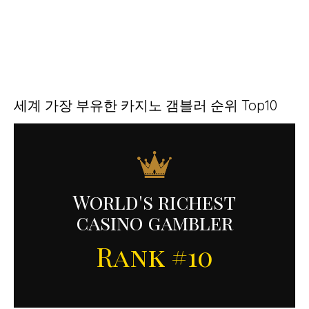
세계 가장 부유한 카지노 갬블러 순위 Top10
World's richest
casino gambler
Rank #10