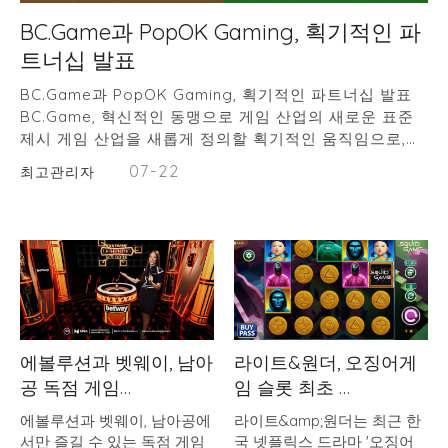
BC.Game과 PopOK Gaming, 획기적인 파
트너십 발표
BC.Game과 PopOK Gaming, 획기적인 파트너십 발표
BC.Game, 혁신적인 동맹으로 게임 산업의 새로운 표준
제시 게임 산업을 새롭게 정의할 획기적인 움직임으로,
BC.Game과 PopOK Gaming이 혁신적인 파트너십을 발
07-22
최고관리자
표했습니다. 이 전략적 동맹은 두 브랜드의 강점을 결합하
여 향상된 게임 경험과 혁신적인 콘텐츠를 제공할 것을 약
속합니다. BC.Game과 PopOK Gaming의 혁신적인 협
력, 온라…
에볼루션과 벳웨이, 남아
라이트&원더, 오징어게
공 독점 게임…
임 슬롯 최초 …
에볼루션과 벳웨이, 남아공에
라이트&amp;원더는 최근 한
서만 즐길 수 있는 독점 게임
국 넷플릭스 드라마 '오징어