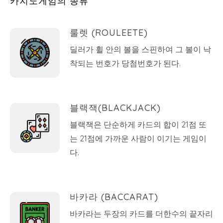
카지노게임의 종류
룰렛 (ROULEETE)
딜러가 휠 안의 볼을 스핀하여 그 볼이 낙
착되는 번호가 당첨번호가 된다.
블랙잭(BLACKJACK)
블랙잭은 단순하게 카드의 합이 21점 또
는 21점에 가까운 사람이 이기는 게임이
다.
바카라 (BACCARAT)
바카라는 두장의 카드를 더한수의 끝자리