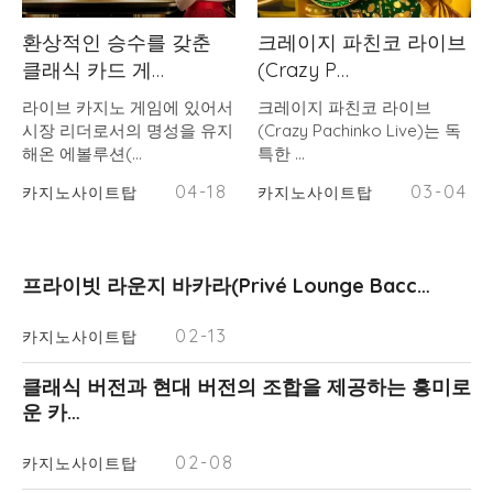
환상적인 승수를 갖춘
크레이지 파친코 라이브
클래식 카드 게…
(Crazy P…
라이브 카지노 게임에 있어서
크레이지 파친코 라이브
시장 리더로서의 명성을 유지
(Crazy Pachinko Live)는 독
해온 에볼루션(…
특한 …
04-18
03-04
카지노사이트탑
카지노사이트탑
프라이빗 라운지 바카라(Privé Lounge Bacc…
02-13
카지노사이트탑
클래식 버전과 현대 버전의 조합을 제공하는 흥미로
운 카…
02-08
카지노사이트탑