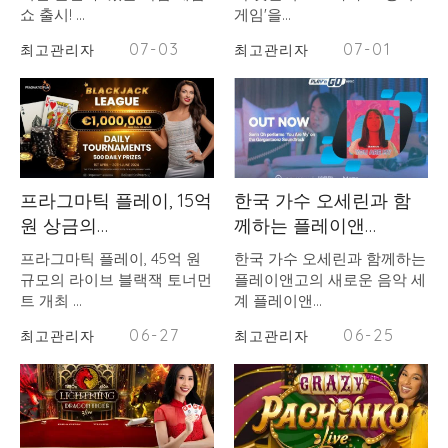
쇼 출시! …
게임'을…
07-03
07-01
최고관리자
최고관리자
프라그마틱 플레이, 15억
한국 가수 오세린과 함
원 상금의…
께하는 플레이앤…
프라그마틱 플레이, 45억 원
한국 가수 오세린과 함께하는
규모의 라이브 블랙잭 토너먼
플레이앤고의 새로운 음악 세
트 개최 …
계 플레이앤…
06-27
06-25
최고관리자
최고관리자