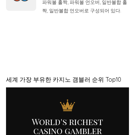
파워볼 홀짝, 파워볼 언오버, 일반볼합 홀
짝, 일반볼합 언오버로 구성되어 있다.
세계 가장 부유한 카지노 갬블러 순위 Top10
World's richest
casino gambler