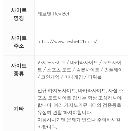
사이트
레브벳[Rev Bet]
명칭
사이트
https://www.revbet01.com/
주소
카지노사이트 / 바카라사이트 / 토토사이
사이트
트 / 스포츠 토토 / 슬롯사이트 / 인플레이
종류
/ 코인게임 / 미니게임 / 파워볼
신규 카지노사이트, 바카라사이트, 사설 스
포츠 토토사이트 업체는 항상 조심하셔야
합니다. 여러 카지노커뮤니티의 검증등을
기타
유심히 관찰 하셔야합니다.
이용하시기엔 문제가 없으나 주의하시길
바랍니다.