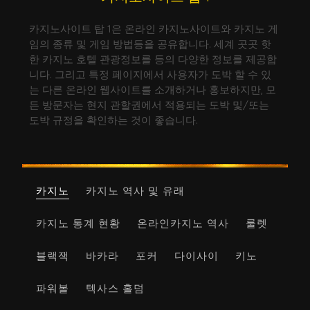
카지노사이트 탑 1은 온라인 카지노사이트와 카지노 게
임의 종류 및 게임 방법등을 공유합니다. 세계 곳곳 핫
한 카지노 호텔 관광정보를 등의 다양한 정보를 제공합
니다. 그리고 특정 페이지에서 사용자가 도박 할 수 있
는 다른 온라인 웹사이트를 소개하거나 홍보하지만, 모
든 방문자는 현지 관할권에서 적용되는 도박 및/또는
도박 규정을 확인하는 것이 좋습니다.
카지노
카지노 역사 및 유래
카지노 통계 현황
온라인카지노 역사
룰렛
블랙잭
바카라
포커
다이사이
키노
파워볼
텍사스 홀덤