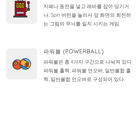
지폐나 동전을 넣고 레바를 잡아 당기거
나, Spin 버턴을 눌러서 앞 화면의 회전하
는 그림의 무늬를 일치 시키는 게임
파워볼 (POWERBALL)
파워볼은 총 4가지 구간으로 나눠져 있다.
파워볼 홀짝, 파워볼 언오버, 일반볼합 홀
짝, 일반볼합 언오버로 구성되어 있다.