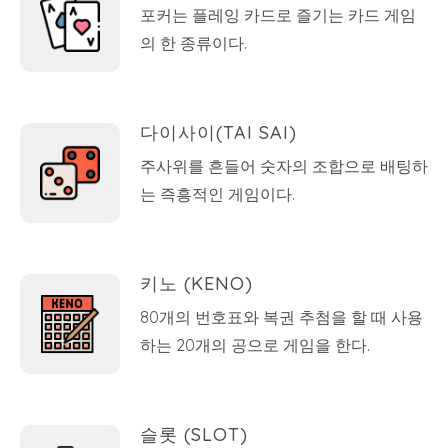
포커는 플레잉 카드로 즐기는 카드 게임
의 한 종류이다.
다이사이(TAI SAI)
주사위를 흔들어 숫자의 조합으로 배팅하
는 즉흥적인 게임이다.
키노 (KENO)
80개의 번호표와 복권 추첨을 할 때 사용
하는 20개의 공으로 게임을 한다.
슬롯 (SLOT)