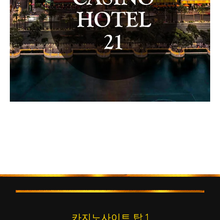
카지노사이트 탑 1