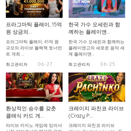
프라그마틱 플레이, 15억
한국 가수 오세린과 함
원 상금의…
께하는 플레이앤…
프라그마틱 플레이, 45억 원
한국 가수 오세린과 함께하는
규모의 라이브 블랙잭 토너먼
플레이앤고의 새로운 음악 세
트 개최 …
계 플레이앤…
06-27
06-25
최고관리자
최고관리자
환상적인 승수를 갖춘
크레이지 파친코 라이브
클래식 카드 게…
(Crazy P…
라이브 카지노 게임에 있어서
크레이지 파친코 라이브