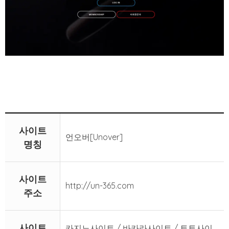
사이트
언오버[Unover]
명칭
사이트
http://un-365.com
주소
사이트
카지노사이트 / 바카라사이트 / 토토사이