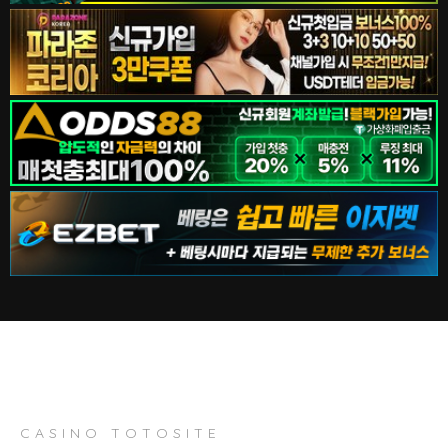
CASINO TOTOSITE