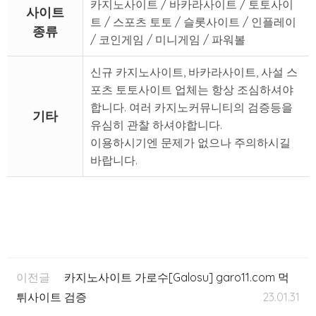
카지노사이트 / 바카라사이트 / 토토사이
사이트
트 / 스포츠 토토 / 슬롯사이트 / 인플레이
종류
/ 코인게임 / 미니게임 / 파워볼
신규 카지노사이트, 바카라사이트, 사설 스
포츠 토토사이트 업체는 항상 조심하셔야
합니다. 여러 카지노커뮤니티의 검증등을
기타
유심히 관찰 하셔야합니다.
이용하시기엔 문제가 없으나 주의하시길
바랍니다.
이전글
카지노사이트 가로수[Galosu] garo11.com 먹
튀사이트 검증
23.01.31