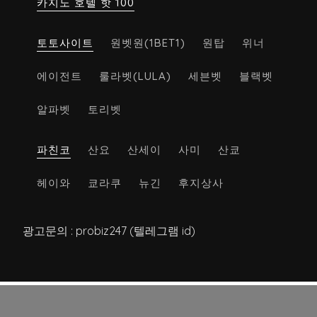
카지노 호텔 핫 100
토토사이트
원벳원(1BET1)
원탑
위너
에이전트
룰라벳(LULA)
세븐벳
블랙벳
알파벳
토리벳
파친코
산요
산세이
사미
산쿄
헤이와
쿄라쿠
뉴긴
후지상사
광고문의 : probiz247 (텔레그램 id)