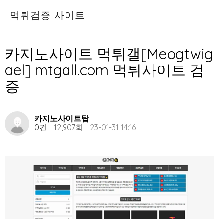
먹튀검증 사이트
카지노사이트 먹튀갤[Meogtwig
ael] mtgall.com 먹튀사이트 검
증
카지노사이트탑
0건
12,907회
23-01-31 14:16