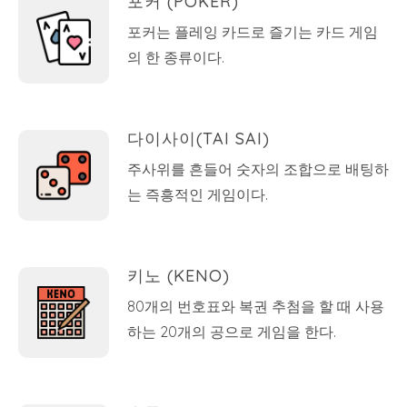
포커 (POKER)
포커는 플레잉 카드로 즐기는 카드 게임
의 한 종류이다.
다이사이(TAI SAI)
주사위를 흔들어 숫자의 조합으로 배팅하
는 즉흥적인 게임이다.
키노 (KENO)
80개의 번호표와 복권 추첨을 할 때 사용
하는 20개의 공으로 게임을 한다.