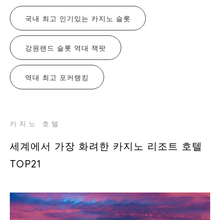
국내 최고 인기있는 카지노 슬롯
강원랜드 슬롯 역대 잭팟
역대 최고 포커랭킹
카지노 호텔
세계에서 가장 화려한 카지노 리조트 호텔
TOP21