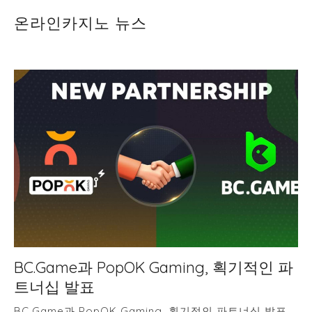
온라인카지노 뉴스
BC.Game과 PopOK Gaming, 획기적인 파
트너십 발표
BC.Game과 PopOK Gaming, 획기적인 파트너십 발표