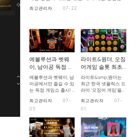
새롭게 정의할 획기적인 움직임으로,
07-22
최고관리자
BC.Game과 PopOK Gaming이 혁신적인
파트너십을 발표했습니다. 이 전략적 동맹은
두 브랜드의 강점을 결합하여 향상된 게임
경험과 혁신적인 콘텐츠를 제공할 것을 약속
합니다. BC.Game과 PopOK Gaming의 혁
신적인 협력, 온라…
에볼루션과 벳웨
라이트&원더, 오징
이, 남아공 독점 게
어게임 슬롯 최초
임…
…
에볼루션과 벳웨이, 남
라이트&amp;원더는
아공에서만 즐길 수 있
최근 한국 넷플릭스 드
는 독점 게임쇼 출시! …
라마 '오징어 게임'을…
07-
07-
최고관리자
최고관리자
03
01