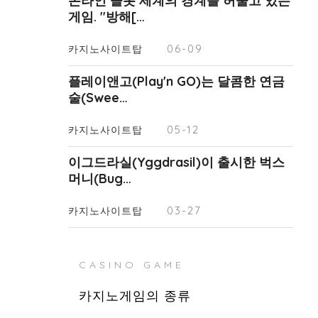
온라인 슬롯 세계의 경계를 허물고 있는
게임. "방해[…
06-09
카지노사이트탑
플레이앤고(Play'n GO)는 달콤한 연금
술(Swee…
05-12
카지노사이트탑
이그드라실(Yggdrasil)이 출시한 벅스
머니(Bug…
03-27
카지노사이트탑
CASINO GAME
카지노게임의 종류