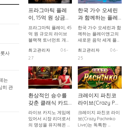
프라그마틱 플레
한국 가수 오세린
이, 15억 원 상금
과 함께하는 플레
의…
이앤…
프라그마틱 플레이, 45
한국 가수 오세린과 함
억 원 규모의 라이브
께하는 플레이앤고의
블랙잭 토너먼트 개최
새로운 음악 세계 플레
…
이앤…
06-
06-
최고관리자
최고관리자
슬롯사
27
25
업체는
심히 관
환상적인 승수를
크레이지 파친코
갖춘 클래식 카드
라이브(Crazy P…
게…
라이브 카지노 게임에
크레이지 파친코 라이
있어서 시장 리더로서
브(Crazy Pachinko
의 명성을 유지해온 에
Live)는 독특한 …
볼루션(…