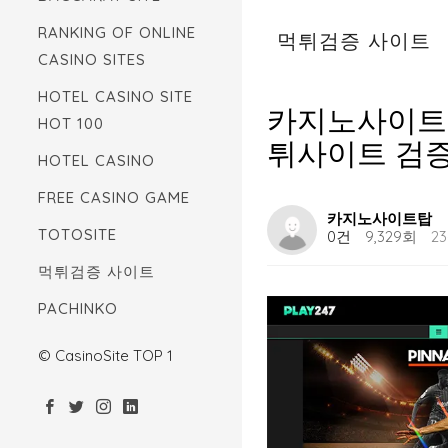
RANKING OF ONLINE
먹튀검증 사이트
CASINO SITES
HOTEL CASINO SITE
카지노사이트 플레
HOT 100
튀사이트 검
HOTEL CASINO
FREE CASINO GAME
카지노사이트탑
TOTOSITE
0건
9,329회
23
먹튀검증 사이트
PACHINKO
© CasinoSite TOP 1