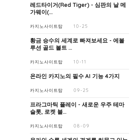
레드타이거(Red Tiger) - 심판의 날 메
가웨이(…
10-25
카지노사이트탑
황금 승수의 세계로 빠져보세요 - 에볼
루션 골드 볼트 …
10-11
카지노사이트탑
온라인 카지노의 필수 AI 기능 4가지
09-25
카지노사이트탑
프라그마틱 플레이 - 새로운 우주 테마
슬롯, 로켓 블…
08-09
카지노사이트탑