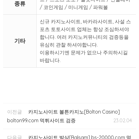
종류
/ 코인게임 / 미니게임 / 파워볼
신규 카지노사이트, 바카라사이트, 사설 스
포츠 토토사이트 업체는 항상 조심하셔야
합니다. 여러 카지노커뮤니티의 검증등을
기타
유심히 관찰 하셔야합니다.
이용하시기엔 문제가 없으나 주의하시길
바랍니다.
이전글
카지노사이트 볼튼카지노[Bolton Casino]
bolton99.com 먹튀사이트 검증
23.02.04
다음글
카지노사이트 발삼[Balsam] bs-20000.com 먹