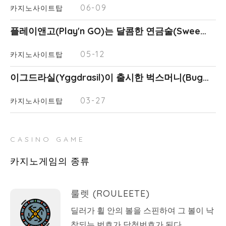
06-09
카지노사이트탑
플레이앤고(Play'n GO)는 달콤한 연금술(Swee…
05-12
카지노사이트탑
이그드라실(Yggdrasil)이 출시한 벅스머니(Bug…
03-27
카지노사이트탑
CASINO GAME
카지노게임의 종류
룰렛 (ROULEETE)
딜러가 휠 안의 볼을 스핀하여 그 볼이 낙
착되는 번호가 당첨번호가 된다.