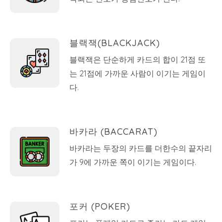
블랙잭(BLACKJACK)
블랙잭은 단순하게 카드의 합이 21점 또
는 21점에 가까운 사람이 이기는 게임이
다.
바카라 (BACCARAT)
바카라는 두장의 카드를 더한수의 끝자리
가 9에 가까운 쪽이 이기는 게임이다.
포커 (POKER)