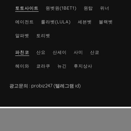
토토사이트
원벳원(1BET1)
원탑
위너
에이전트
룰라벳(LULA)
세븐벳
블랙벳
알파벳
토리벳
파친코
산요
산세이
사미
산쿄
헤이와
쿄라쿠
뉴긴
후지상사
광고문의 : probiz247 (텔레그램 id)