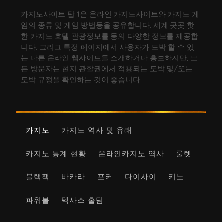
카지노사이트 탑 1은 온라인 카지노사이트와 카지노 게
임의 종류 및 게임 방법등을 공유합니다. 세계 곳곳 핫
한 카지노 호텔 관광정보를 등의 다양한 정보를 제공합
니다. 그리고 특정 페이지에서 사용자가 도박 할 수 있
는 다른 온라인 웹사이트를 소개하거나 홍보하지만, 모
든 방문자는 현지 관할권에서 적용되는 도박 및/또는
도박 규정을 확인하는 것이 좋습니다.
카지노
카지노 역사 및 유래
카지노 통계 현황
온라인카지노 역사
룰렛
블랙잭
바카라
포커
다이사이
키노
파워볼
텍사스 홀덤