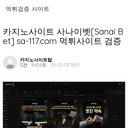
먹튀검증 사이트
카지노사이트 사나이벳[Sanai B
et] sa-117.com 먹튀사이트 검증
카지노사이트탑
0건
9,656회
23-02-03 16:51