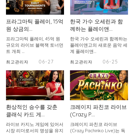
프라그마틱 플레이, 15억
한국 가수 오세린과 함
원 상금의…
께하는 플레이앤…
프라그마틱 플레이, 45억 원
한국 가수 오세린과 함께하는
규모의 라이브 블랙잭 토너먼
플레이앤고의 새로운 음악 세
트 개최 …
계 플레이앤…
06-27
06-25
최고관리자
최고관리자
환상적인 승수를 갖춘
크레이지 파친코 라이브
클래식 카드 게…
(Crazy P…
라이브 카지노 게임에 있어서
크레이지 파친코 라이브
시장 리더로서의 명성을 유지
(Crazy Pachinko Live)는 독