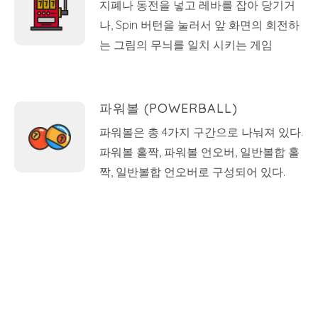
지폐나 동전을 넣고 레바를 잡아 당기거
나, Spin 버턴을 눌러서 앞 화면의 회전하
는 그림의 무늬를 일치 시키는 게임
파워볼 (POWERBALL)
파워볼은 총 4가지 구간으로 나눠져 있다.
파워볼 홀짝, 파워볼 언오버, 일반볼합 홀
짝, 일반볼합 언오버로 구성되어 있다.