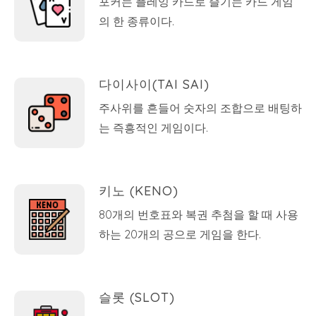
포커는 플레잉 카드로 즐기는 카드 게임
의 한 종류이다.
다이사이(TAI SAI)
주사위를 흔들어 숫자의 조합으로 배팅하
는 즉흥적인 게임이다.
키노 (KENO)
80개의 번호표와 복권 추첨을 할 때 사용
하는 20개의 공으로 게임을 한다.
슬롯 (SLOT)