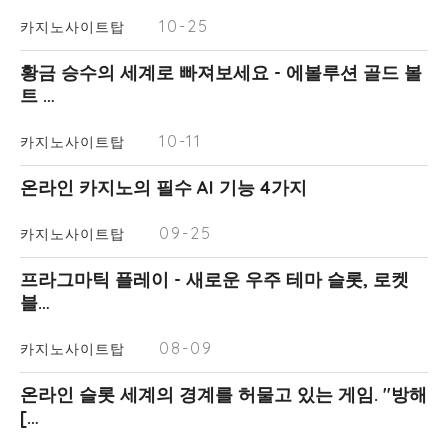
10-25
카지노사이트탑
황금 승수의 세계로 빠져보세요 - 에볼루션 골드 볼
트 …
10-11
카지노사이트탑
온라인 카지노의 필수 AI 기능 4가지
09-25
카지노사이트탑
프라그마틱 플레이 - 새로운 우주 테마 슬롯, 로켓
블…
08-09
카지노사이트탑
온라인 슬롯 세계의 경계를 허물고 있는 게임. "방해
[…