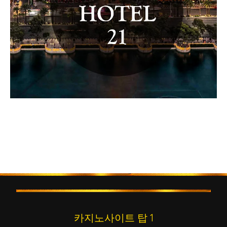
카지노사이트 탑 1