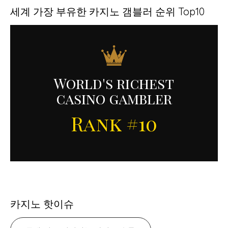
세계 가장 부유한 카지노 갬블러 순위 Top10
World's richest
casino gambler
Rank #10
카지노 핫이슈