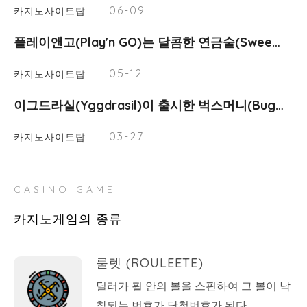
06-09
카지노사이트탑
플레이앤고(Play'n GO)는 달콤한 연금술(Swee…
05-12
카지노사이트탑
이그드라실(Yggdrasil)이 출시한 벅스머니(Bug…
03-27
카지노사이트탑
CASINO GAME
카지노게임의 종류
룰렛 (ROULEETE)
딜러가 휠 안의 볼을 스핀하여 그 볼이 낙
착되는 번호가 당첨번호가 된다.