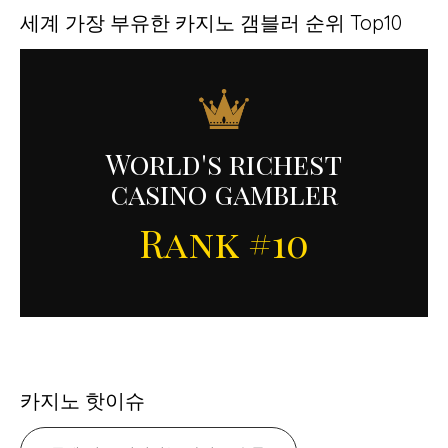
세계 가장 부유한 카지노 갬블러 순위 Top10
World's richest
casino gambler
Rank #10
카지노 핫이슈