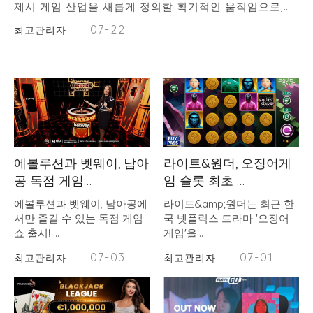
제시 게임 산업을 새롭게 정의할 획기적인 움직임으로,
BC.Game과 PopOK Gaming이 혁신적인 파트너십을 발
07-22
최고관리자
표했습니다. 이 전략적 동맹은 두 브랜드의 강점을 결합하
여 향상된 게임 경험과 혁신적인 콘텐츠를 제공할 것을 약
속합니다. BC.Game과 PopOK Gaming의 혁신적인 협
력, 온라…
에볼루션과 벳웨이, 남아
라이트&원더, 오징어게
공 독점 게임…
임 슬롯 최초 …
에볼루션과 벳웨이, 남아공에
라이트&amp;원더는 최근 한
서만 즐길 수 있는 독점 게임
국 넷플릭스 드라마 '오징어
쇼 출시! …
게임'을…
07-03
07-01
최고관리자
최고관리자