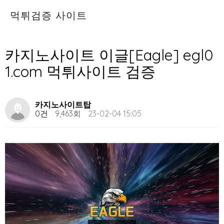
먹튀검증 사이트
카지노사이트 이글[Eagle] egl0
1.com 먹튀사이트 검증
카지노사이트탑
0건
9,463회
23-02-04 15:05