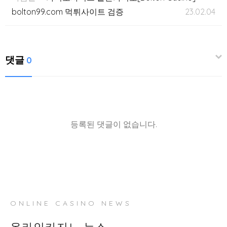
bolton99.com 먹튀사이트 검증
23.02.04
댓글
0
등록된 댓글이 없습니다.
ONLINE CASINO NEWS
온라인카지노 뉴스