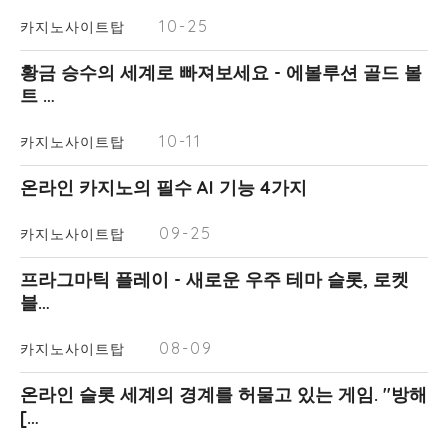
10-25
카지노사이트탑
황금 승수의 세계로 빠져보세요 - 에볼루션 골드 볼
트 …
10-11
카지노사이트탑
온라인 카지노의 필수 AI 기능 4가지
09-25
카지노사이트탑
프라그마틱 플레이 - 새로운 우주 테마 슬롯, 로켓
블…
08-09
카지노사이트탑
온라인 슬롯 세계의 경계를 허물고 있는 게임. "방해
[…