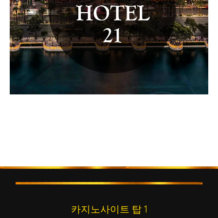
카지노사이트 탑 1