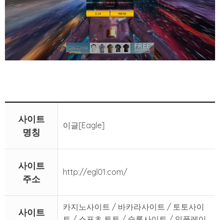
사이트
이글[Eagle]
명칭
사이트
http://egl01.com/
주소
카지노사이트 / 바카라사이트 / 토토사이
사이트
트 / 스포츠 토토 / 슬롯사이트 / 인플레이