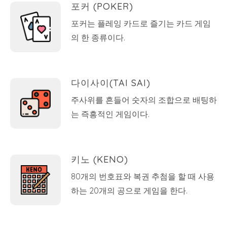
포커 (POKER)
포커는 플레잉 카드로 즐기는 카드 게임
의 한 종류이다.
다이사이(TAI SAI)
주사위를 흔들어 숫자의 조합으로 배팅하
는 즉흥적인 게임이다.
키노 (KENO)
80개의 번호표와 복권 추첨을 할 때 사용
하는 20개의 공으로 게임을 한다.