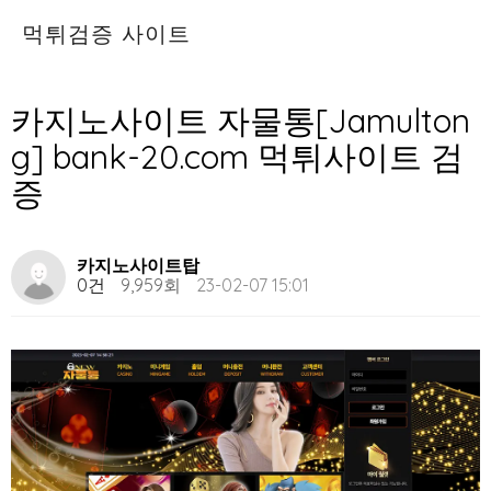
먹튀검증 사이트
카지노사이트 자물통[Jamulton
g] bank-20.com 먹튀사이트 검
증
카지노사이트탑
0건
9,959회
23-02-07 15:01