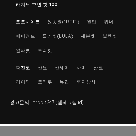
카지노 호텔 핫 100
토토사이트
원벳원(1BET1)
원탑
위너
에이전트
룰라벳(LULA)
세븐벳
블랙벳
알파벳
토리벳
파친코
산요
산세이
사미
산쿄
헤이와
쿄라쿠
뉴긴
후지상사
광고문의 : probiz247 (텔레그램 id)