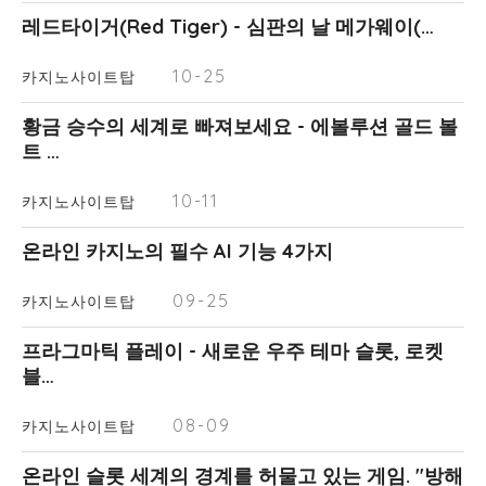
레드타이거(Red Tiger) - 심판의 날 메가웨이(…
10-25
카지노사이트탑
황금 승수의 세계로 빠져보세요 - 에볼루션 골드 볼
트 …
10-11
카지노사이트탑
온라인 카지노의 필수 AI 기능 4가지
09-25
카지노사이트탑
프라그마틱 플레이 - 새로운 우주 테마 슬롯, 로켓
블…
08-09
카지노사이트탑
온라인 슬롯 세계의 경계를 허물고 있는 게임. "방해