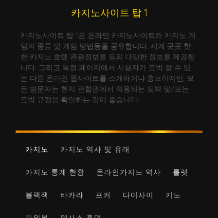
카지노사이트 탑 1
카지노사이트 탑 1은 온라인 카지노사이트와 카지노 게
임의 종류 및 게임 방법등을 공유합니다. 세계 곳곳 핫
한 카지노 호텔 관광정보를 등의 다양한 정보를 제공합
니다. 그리고 특정 페이지에서 사용자가 도박 할 수 있
는 다른 온라인 웹사이트를 소개하거나 홍보하지만, 모
든 방문자는 현지 관할권에서 적용되는 도박 및/또는
도박 규정을 확인하는 것이 좋습니다.
카지노
카지노 역사 및 유래
카지노 통계 현황
온라인카지노 역사
룰렛
블랙잭
바카라
포커
다이사이
키노
파워볼
텍사스 홀덤