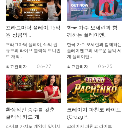
프라그마틱 플레이, 15억
한국 가수 오세린과 함
원 상금의…
께하는 플레이앤…
프라그마틱 플레이, 45억 원
한국 가수 오세린과 함께하는
규모의 라이브 블랙잭 토너먼
플레이앤고의 새로운 음악 세
트 개최 …
계 플레이앤…
06-27
06-25
최고관리자
최고관리자
환상적인 승수를 갖춘
크레이지 파친코 라이브
클래식 카드 게…
(Crazy P…
라이브 카지노 게임에 있어서
크레이지 파친코 라이브