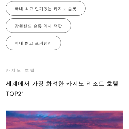
국내 최고 인기있는 카지노 슬롯
강원랜드 슬롯 역대 잭팟
역대 최고 포커랭킹
카지노 호텔
세계에서 가장 화려한 카지노 리조트 호텔
TOP21