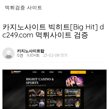
먹튀검증 사이트
카지노사이트 빅히트[Big Hit] d
c249.com 먹튀사이트 검증
카지노사이트탑
0건
9,834회
23-02-08 13:11