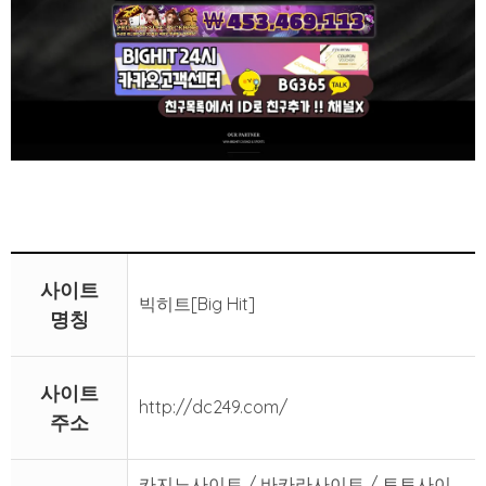
사이트
빅히트[Big Hit]
명칭
사이트
http://dc249.com/
주소
카지노사이트 / 바카라사이트 / 토토사이