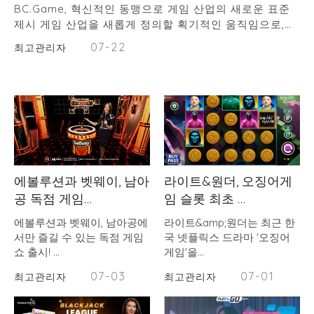
BC.Game, 혁신적인 동맹으로 게임 산업의 새로운 표준
제시 게임 산업을 새롭게 정의할 획기적인 움직임으로,
BC.Game과 PopOK Gaming이 혁신적인 파트너십을 발
07-22
최고관리자
표했습니다. 이 전략적 동맹은 두 브랜드의 강점을 결합하
여 향상된 게임 경험과 혁신적인 콘텐츠를 제공할 것을 약
속합니다. BC.Game과 PopOK Gaming의 혁신적인 협
력, 온라…
에볼루션과 벳웨이, 남아
라이트&원더, 오징어게
공 독점 게임…
임 슬롯 최초 …
에볼루션과 벳웨이, 남아공에
라이트&amp;원더는 최근 한
서만 즐길 수 있는 독점 게임
국 넷플릭스 드라마 '오징어
쇼 출시! …
게임'을…
07-03
07-01
최고관리자
최고관리자