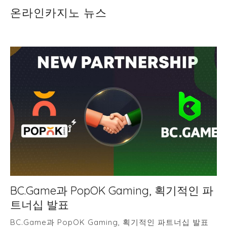
온라인카지노 뉴스
BC.Game과 PopOK Gaming, 획기적인 파
트너십 발표
BC.Game과 PopOK Gaming, 획기적인 파트너십 발표