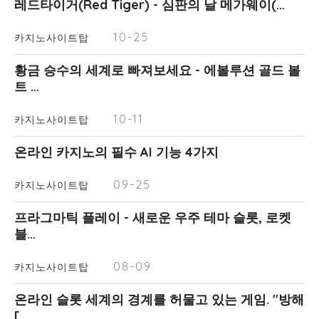
레드타이거(Red Tiger) - 심판의 날 메가웨이(…
10-25
카지노사이트탑
황금 승수의 세계로 빠져보세요 - 에볼루션 골드 볼
트 …
10-11
카지노사이트탑
온라인 카지노의 필수 AI 기능 4가지
09-25
카지노사이트탑
프라그마틱 플레이 - 새로운 우주 테마 슬롯, 로켓
블…
08-09
카지노사이트탑
온라인 슬롯 세계의 경계를 허물고 있는 게임. "방해
[…