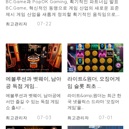
BC.Game과 PopOK Gaming, 획기적인 파트너십 발표
BC.Game, 혁신적인 동맹으로 게임 산업의 새로운 표준
제시 게임 산업을 새롭게 정의할 획기적인 움직임으로,
BC.Game과 PopOK Gaming이 혁신적인 파트너십을 발
07-22
최고관리자
표했습니다. 이 전략적 동맹은 두 브랜드의 강점을 결합하
여 향상된 게임 경험과 혁신적인 콘텐츠를 제공할 것을 약
속합니다. BC.Game과 PopOK Gaming의 혁신적인 협
력, 온라…
에볼루션과 벳웨이, 남아
라이트&원더, 오징어게
공 독점 게임…
임 슬롯 최초 …
에볼루션과 벳웨이, 남아공에
라이트&amp;원더는 최근 한
서만 즐길 수 있는 독점 게임
국 넷플릭스 드라마 '오징어
쇼 출시! …
게임'을…
07-03
07-01
최고관리자
최고관리자