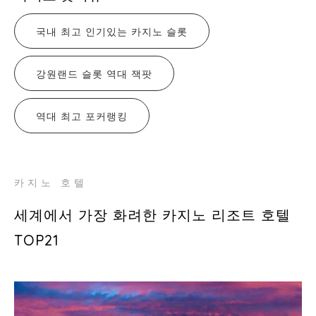
국내 최고 인기있는 카지노 슬롯
강원랜드 슬롯 역대 잭팟
역대 최고 포커랭킹
카지노 호텔
세계에서 가장 화려한 카지노 리조트 호텔
TOP21