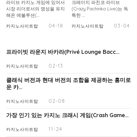
라이브 카지노 게임에 있어서
크레이지 파친코 라이브
시장 리더로서의 명성을 유지
(Crazy Pachinko Live)는 독
해온 에볼루션(…
특한 …
04-18
03-04
카지노사이트탑
카지노사이트탑
프라이빗 라운지 바카라(Privé Lounge Bacc…
02-13
카지노사이트탑
클래식 버전과 현대 버전의 조합을 제공하는 흥미로
운 카…
02-08
카지노사이트탑
가장 인기 있는 카지노 크래시 게임(Crash Game…
11-24
카지노사이트탑