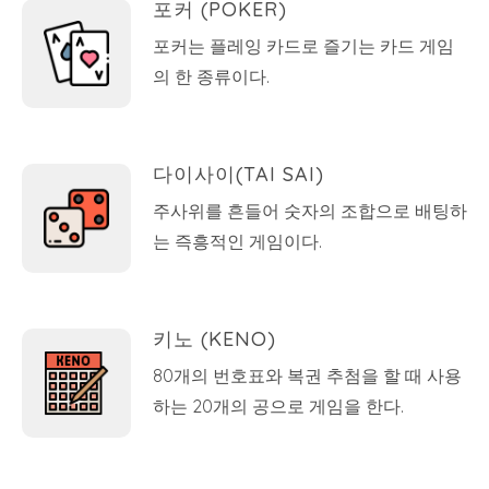
포커 (POKER)
포커는 플레잉 카드로 즐기는 카드 게임
의 한 종류이다.
다이사이(TAI SAI)
주사위를 흔들어 숫자의 조합으로 배팅하
는 즉흥적인 게임이다.
키노 (KENO)
80개의 번호표와 복권 추첨을 할 때 사용
하는 20개의 공으로 게임을 한다.