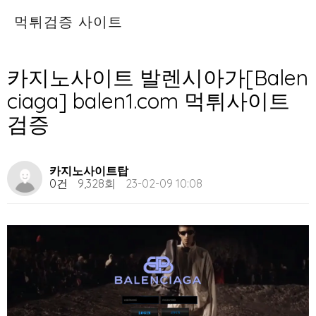
먹튀검증 사이트
카지노사이트 발렌시아가[Balen
ciaga] balen1.com 먹튀사이트
검증
카지노사이트탑
0건
9,328회
23-02-09 10:08