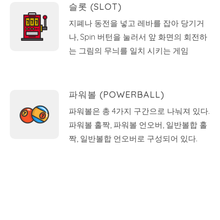
슬롯 (SLOT)
지폐나 동전을 넣고 레바를 잡아 당기거
나, Spin 버턴을 눌러서 앞 화면의 회전하
는 그림의 무늬를 일치 시키는 게임
파워볼 (POWERBALL)
파워볼은 총 4가지 구간으로 나눠져 있다.
파워볼 홀짝, 파워볼 언오버, 일반볼합 홀
짝, 일반볼합 언오버로 구성되어 있다.