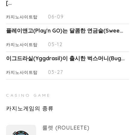
[…
06-09
카지노사이트탑
플레이앤고(Play'n GO)는 달콤한 연금술(Swee…
05-12
카지노사이트탑
이그드라실(Yggdrasil)이 출시한 벅스머니(Bug…
03-27
카지노사이트탑
CASINO GAME
카지노게임의 종류
룰렛 (ROULEETE)