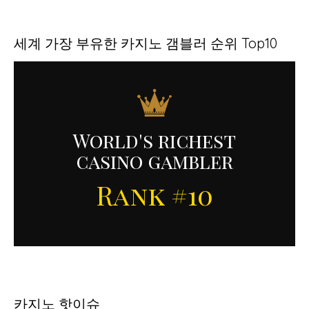
세계 가장 부유한 카지노 갬블러 순위 Top10
World's richest
casino gambler
Rank #10
카지노 핫이슈